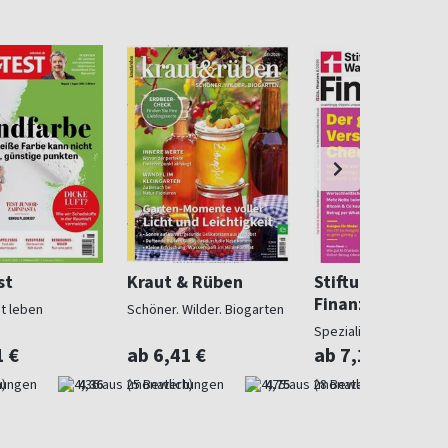
st
Kraut & Rüben
Stiftung Warent
Finanzen
ut leben
Schöner. Wilder. Biogarten
Spezialist in Geldsach
1 €
ab 6,41 €
ab 7,10 €
)
4,36
(monatlich)
4,75
(monatlich)