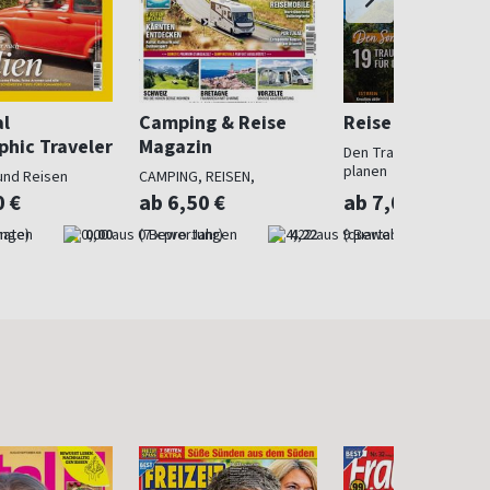
al
Camping & Reise
Reise und Preise
phic Traveler
Magazin
Den Traumurlaub perf
planen
und Reisen
CAMPING, REISEN,
OUTDOOR
0 €
ab 6,50 €
ab 7,00 €
nate)
0,00
(7 x pro Jahr)
4,22
(quartalsweise)