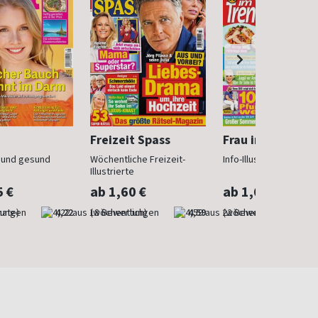
Freizeit Spass
Frau im Trend
n und gesund
Wöchentliche Freizeit-
Info-Illustrierte für Fr
Illustrierte
5 €
ab 1,60 €
ab 1,60 €
nate)
4,22
(wöchentlich)
4,59
(wöchentlich)