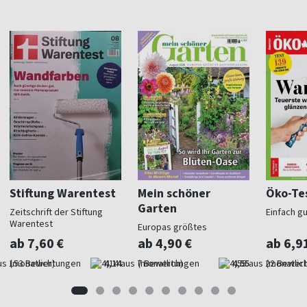
Stiftung Warentest
Mein schöner
Öko-Te
Garten
Zeitschrift der Stiftung
Einfach g
Warentest
Europas größtes
Gartenmagazin
ab 7,60 €
ab 4,90 €
ab 6,9
(monatlich)
4,14
(monatlich)
4,55
(monatlich