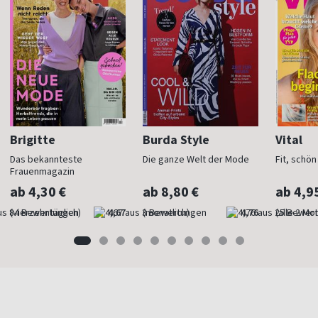
Brigitte
Burda Style
Vital
Das bekannteste
Die ganze Welt der Mode
Fit, schö
Frauenmagazin
ab 4,30 €
ab 8,80 €
ab 4,9
(vierzehntäglich)
4,67
(monatlich)
4,76
(alle 2 Mo