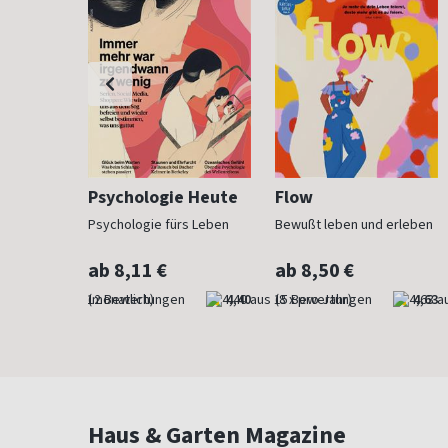
h
Psychologie Heute
Flow
Psychologie fürs Leben
Bewußt leben und erleben
ab 8,11 €
ab 8,50 €
4,83
(monatlich)
4,40
(8 x pro Jahr)
4,63
Haus & Garten Magazine