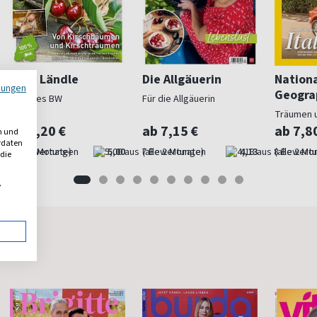
Mein Ländle
Die Allgäuerin
Nation
mungen
Geogra
Schönes BW
Für die Allgäuerin
Träumen 
ab 6,20 €
ab 7,15 €
ab 7,8
n und
erdaten
(alle 2 Monate)
5,00
(alle 2 Monate)
4,13
(alle 2 Mo
 die
,