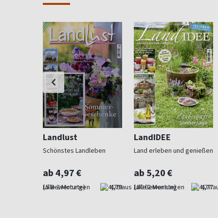
Landlust
LandIDEE
 Beet und
Schönstes Landleben
Land erleben und genießen
ab 4,97 €
ab 5,20 €
4,73
(alle 2 Monate)
4,79
(alle 2 Monate)
4,77