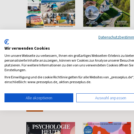
Clever Campen
Daheim in
Datenschutzbestim
Deutschland
n Alb
Besser campen
Wir verwenden Cookies
Deutschlands schönste
Seiten
ab 4,20 €
ab 5,95 €
Um unsere Webseite zu verbessern, Ihnen ein großartiges Webseiten-Erlebnis zu biete
personalisierte Inhalte anzuzeigen, können wir Cookies zur Analyse unserer Besuch
5,00
(5 x pro Jahr)
4,80
(alle 2 Monate)
4,20
platzieren. Für weitere Informationen zu den von uns verwendeten Cookies öffnen Sie
Einstellungen.
Ihre Einwilligung und die cookie Richtlinie gelten für alle Websites von „presseplus.de“
einschließlich: www.presseplus.de, aktion.presseplus.de.
Alle akzeptieren
Auswahl anpassen
Frauenzeitschriften