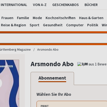
INTERNATIONAL
VON A-Z
GESCHENKABOS
BÜCHER
Frauen
Familie
Mode
Kochzeitschriften
Haus & Garten
Reise & Region
Sport
Gesundheit
Computer
Politik
Wir
ürttemberg Magazine
Arsmondo Abo
Arsmondo Abo
3,00
Abonnement
Wählen Sie Ihr Abo
PRINT