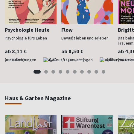
Psychologie Heute
Flow
Brigit
Psychologie fürs Leben
Bewußt leben und erleben
Das bek
Frauenm
ab 8,11 €
ab 8,50 €
ab 4,3
(monatlich)
4,40
(8 x pro Jahr)
4,63
(vierzehn
Haus & Garten Magazine