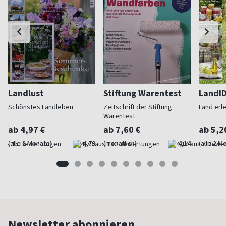
Landlust
Stiftung Warentest
LandI
Schönstes Landleben
Zeitschrift der Stiftung
Land erl
Warentest
ab 4,97 €
ab 7,60 €
ab 5,2
(alle 2 Monate)
4,79
(monatlich)
4,14
(alle 2 M
Newsletter abonnieren