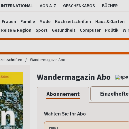
INTERNATIONAL
VON A-Z
GESCHENKABOS
BÜCHER
Frauen
Familie
Mode
Kochzeitschriften
Haus & Garten
Reise & Region
Sport
Gesundheit
Computer
Politik
Wir
eitschriften
Wandermagazin Abo
Wandermagazin Abo
4,50
Einzelhefte
Abonnement
Wählen Sie Ihr Abo
PRINT