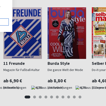
,
11 Freunde
Burda Style
Selber
Magazin für Fußball-Kultur
Die ganze Welt der Mode
Do-it-your
ab 6,90 €
ab 8,80 €
ab 4,6
(monatlich)
4,78
(monatlich)
4,76
(11 x pro 