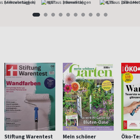
(vierzehntäglich)
4,67
(monatlich)
4,76
(alle 2 Mo
Stiftung Warentest
Mein schöner
Öko-Te