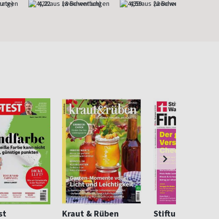
nate)
4,22
(wöchentlich)
4,59
(wöchentlich)
st
Kraut & Rüben
Stiftung Warent