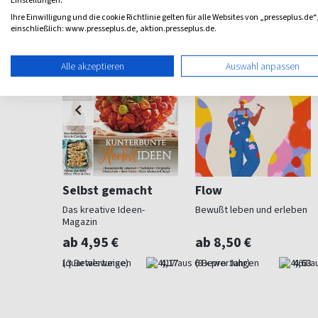
Einstellungen.
Ihre Einwilligung und die cookie Richtlinie gelten für alle Websites von „presseplus.de“
einschließlich: www.presseplus.de, aktion.presseplus.de.
Alle akzeptieren
Auswahl anpassen
Selbst gemacht
Flow
beiten
Das kreative Ideen-
Bewußt leben und erleben
Magazin
ab 4,95 €
ab 8,50 €
4,62
(quartalsweise)
4,17
(8 x pro Jahr)
4,63