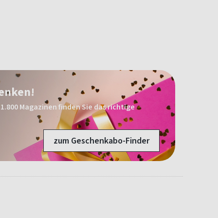
henken!
1.800 Magazinen finden Sie das richtige
zum Geschenkabo-Finder