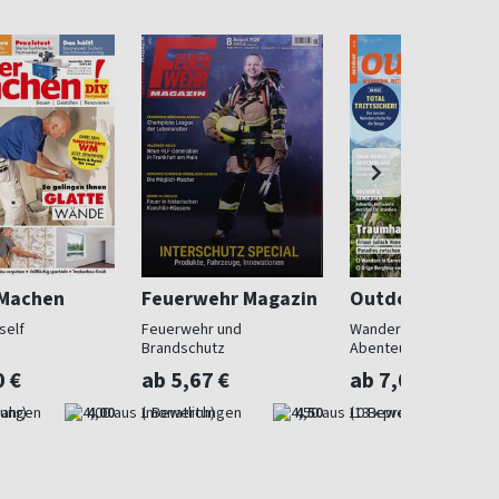
 Machen
Feuerwehr Magazin
Outdoor
self
Feuerwehr und
Wandern, Reisen,
Brandschutz
Abenteuer
0 €
ab 5,67 €
ab 7,08 €
Jahr)
4,00
(monatlich)
4,50
(13 x pro Jahr)