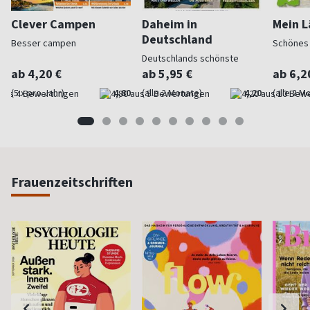
Clever Campen
Daheim in
Mein L
Deutschland
Besser campen
Schönes
Deutschlands schönste
Seiten
ab 4,20 €
ab 5,95 €
ab 6,2
(5 x pro Jahr)
4,80
(alle 2 Monate)
4,20
(alle 2 M
Frauenzeitschriften