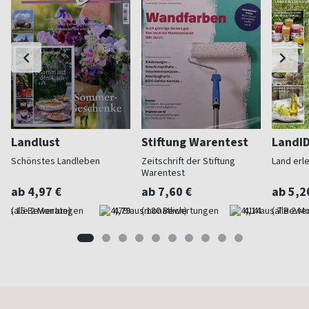
Landlust
Stiftung Warentest
LandI
Schönstes Landleben
Zeitschrift der Stiftung
Land erl
Warentest
ab 4,97 €
ab 7,60 €
ab 5,2
(alle 2 Monate)
4,79
(monatlich)
4,14
(alle 2 M