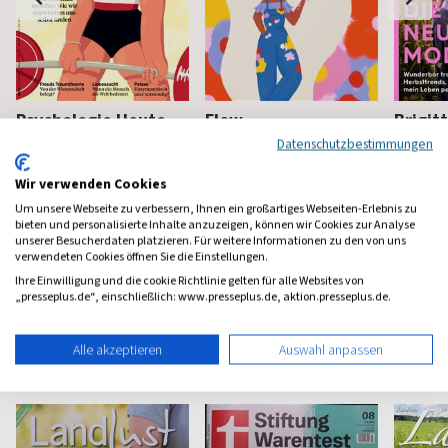
Psychologie Heute
Flow
Brigit
Datenschutzbestimmungen
Psychologie fürs Leben
Bewußt leben und erleben
Das bek
Frauenm
Wir verwenden Cookies
ab 8,11 €
ab 8,50 €
ab 4,3
Um unsere Webseite zu verbessern, Ihnen ein großartiges Webseiten-Erlebnis zu
(monatlich)
4,40
(8 x pro Jahr)
4,63
(vierzehn
bieten und personalisierte Inhalte anzuzeigen, können wir Cookies zur Analyse
unserer Besucherdaten platzieren. Für weitere Informationen zu den von uns
verwendeten Cookies öffnen Sie die Einstellungen.
Ihre Einwilligung und die cookie Richtlinie gelten für alle Websites von
„presseplus.de“, einschließlich: www.presseplus.de, aktion.presseplus.de.
Haus & Garten Magazine
Alle akzeptieren
Auswahl anpassen