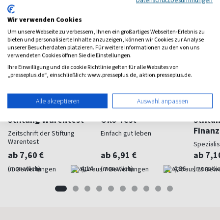
Wir verwenden Cookies
Um unsere Webseite zu verbessern, Ihnen ein großartiges Webseiten-Erlebnis zu
bieten und personalisierte Inhalte anzuzeigen, können wir Cookies zur Analyse
unserer Besucherdaten platzieren. Für weitere Informationen zu den von uns
verwendeten Cookies öffnen Sie die Einstellungen.
Ihre Einwilligung und die cookie Richtlinie gelten für alle Websites von
„presseplus.de“, einschließlich: www.presseplus.de, aktion.presseplus.de.
Alle akzeptieren
Auswahl anpassen
Stiftung Warentest
Öko-Test
Stiftu
Finan
Zeitschrift der Stiftung
Einfach gut leben
Warentest
Speziali
ab 7,60 €
ab 6,91 €
ab 7,1
(monatlich)
4,14
(monatlich)
4,36
(monatlic