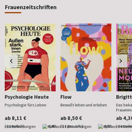
Frauenzeitschriften
Psychologie Heute
Flow
Brigit
Psychologie fürs Leben
Bewußt leben und erleben
Das bek
Frauenm
ab 8,11 €
ab 8,50 €
ab 4,3
(monatlich)
4,40
(8 x pro Jahr)
4,63
(vierzehn