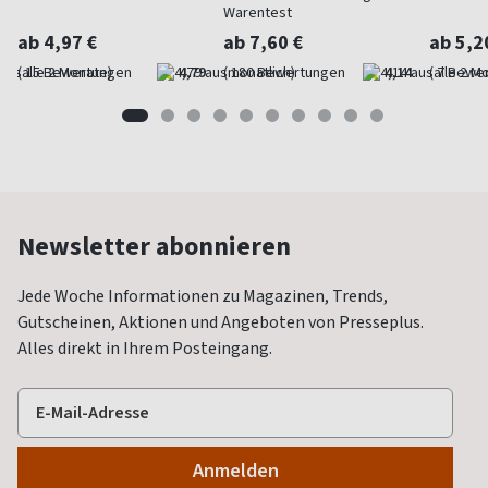
Warentest
ab 4,97 €
ab 7,60 €
ab 5,2
(alle 2 Monate)
4,79
(monatlich)
4,14
(alle 2 M
Newsletter abonnieren
Jede Woche Informationen zu Magazinen, Trends,
Gutscheinen, Aktionen und Angeboten von Presseplus.
Alles direkt in Ihrem Posteingang.