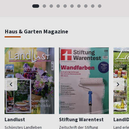
Haus & Garten Magazine
Landlust
Stiftung Warentest
LandI
Schönstes Landleben
Zeitschrift der Stiftung
Land erl