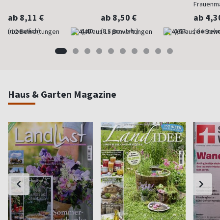
Frauenm
ab 8,11 €
ab 8,50 €
ab 4,3
(monatlich)
4,40
(8 x pro Jahr)
4,63
(vierzehn
Haus & Garten Magazine