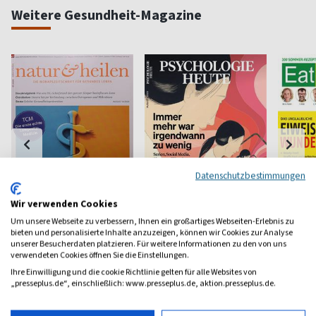
Weitere Gesundheit-Magazine
Datenschutzbestimmungen
Wir verwenden Cookies
Um unsere Webseite zu verbessern, Ihnen ein großartiges Webseiten-Erlebnis zu
Natur & Heilen
Psychologie Heute
Eat Sm
bieten und personalisierte Inhalte anzuzeigen, können wir Cookies zur Analyse
unserer Besucherdaten platzieren. Für weitere Informationen zu den von uns
Naturheilkunde
Psychologie fürs Leben
Referenz
verwendeten Cookies öffnen Sie die Einstellungen.
Küche
Ihre Einwilligung und die cookie Richtlinie gelten für alle Websites von
ab 4,95 €
ab 8,11 €
ab 5,2
„presseplus.de“, einschließlich: www.presseplus.de, aktion.presseplus.de.
(monatlich)
4,84
(monatlich)
4,40
(quartal