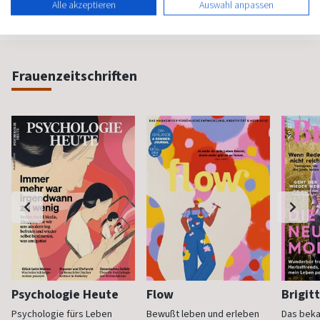
Alle akzeptieren
Auswahl anpassen
Frauenzeitschriften
Psychologie Heute
Flow
Brigit
Psychologie fürs Leben
Bewußt leben und erleben
Das bek