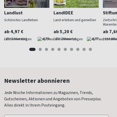
Landlust
LandIDEE
Stiftu
Schönstes Landleben
Land erleben und genießen
Zeitschri
Warente
ab 4,97 €
ab 5,20 €
ab 7,6
(alle 2 Monate)
4,79
(alle 2 Monate)
4,77
(monatlic
Newsletter abonnieren
Jede Woche Informationen zu Magazinen, Trends,
Gutscheinen, Aktionen und Angeboten von Presseplus.
Alles direkt in Ihrem Posteingang.