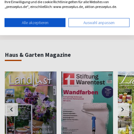
Ihre Einwilligung und die cookie Richtlinie gelten für alle Websites von
„presseplus.de“, einschließlich: www.presseplus.de, aktion.presseplus.de.
ab 8,11 €
ab 8,50 €
ab 4,3
(monatlich)
4,40
(8 x pro Jahr)
4,63
(vierzehn
Alle akzeptieren
Auswahl anpassen
Haus & Garten Magazine