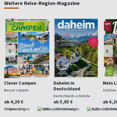
Weitere Reise-Region-Magazine
Clever Campen
Daheim in
Mein L
Deutschland
Besser campen
Schönes
Deutschlands schönste
Seiten
ab 4,20 €
ab 5,95 €
ab 6,2
(5 x pro Jahr)
4,80
(alle 2 Monate)
4,20
(alle 2 M