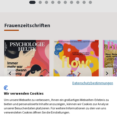
Frauenzeitschriften
Datenschutzbestimmungen
Wir verwenden Cookies
Um unsere Webseite zu verbessern, Ihnen ein großartiges Webseiten-Erlebnis zu
bieten und personalisierte Inhalte anzuzeigen, können wir Cookies zur Analyse
Psychologie Heute
Flow
Brigit
unserer Besucherdaten platzieren. Für weitere Informationen zu den von uns
Psychologie fürs Leben
Bewußt leben und erleben
Das bek
verwendeten Cookies öffnen Sie die Einstellungen.
Frauenm