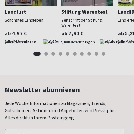
Landlust
Stiftung Warentest
LandI
Schönstes Landleben
Zeitschrift der Stiftung
Land erl
Warentest
ab 4,97 €
ab 7,60 €
ab 5,2
(alle 2 Monate)
4,79
(monatlich)
4,14
(alle 2 M
Newsletter abonnieren
Jede Woche Informationen zu Magazinen, Trends,
Gutscheinen, Aktionen und Angeboten von Presseplus.
Alles direkt in Ihrem Posteingang.