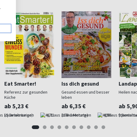
,
Eat Smarter!
Iss dich gesund
Landap
Referenz zur gesunden
Gesund essen und besser
Heilen nac
Küche
leben
ab 5,23 €
ab 6,35 €
ab 5,9
(quartalsweise)
4,71
(alle 2 Monate)
4,56
(quartals