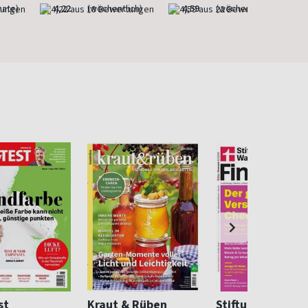
nate)
4,22
(wöchentlich)
4,59
(wöchentlich)
st
Kraut & Rüben
Stiftung Warent