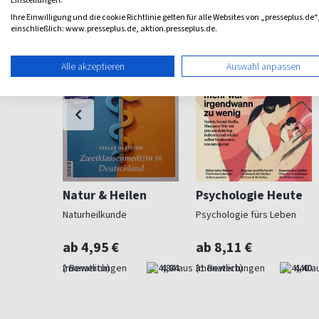
Einstellungen.
Ihre Einwilligung und die cookie Richtlinie gelten für alle Websites von „presseplus.de“
einschließlich: www.presseplus.de, aktion.presseplus.de.
Alle akzeptieren
Auswahl anpassen
er Der
Natur & Heilen
Psychologie Heute
Naturheilkunde
Psychologie fürs Leben
Pflege
ab 4,95 €
ab 8,11 €
4,50
(monatlich)
4,84
(monatlich)
4,40