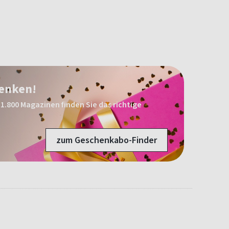
henken!
1.800 Magazinen finden Sie das richtige
zum Geschenkabo-Finder