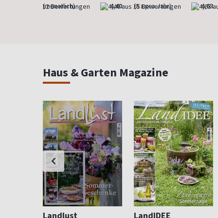
4,83
(monatlich)
4,40
(8 x pro Jahr)
4,63
Haus & Garten Magazine
Landlust
LandIDEE