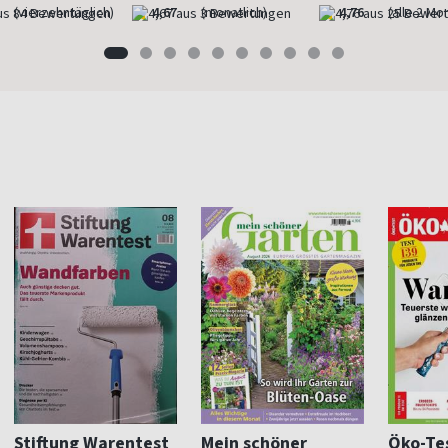
(vierzehntäglich)
4,67
(monatlich)
4,76
(alle 2 Mo
Stiftung Warentest
Mein schöner
Öko-Te