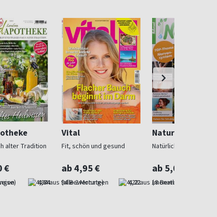
otheke
Vital
Naturarzt
h alter Tradition
Fit, schön und gesund
Natürliche Heilmetho
0 €
ab 4,95 €
ab 5,00 €
weise)
4,84
(alle 2 Monate)
4,22
(monatlich)