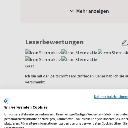
Mehr anzeigen
Leserbewertungen
Gast
Ich bin mit der Zeitschrift sehr zufrieden. Daher hab ich si
verschenkt.
Alle Leserbewertungen anzeigen
Datenschutzbestim
Wir verwenden Cookies
Um unsere Webseite zu verbessern, Ihnen ein großartiges Webseiten-Erlebnis zu biete
personalisierte Inhalte anzuzeigen, können wir Cookies zur Analyse unserer Besuch
Weitere Gesundheit-Magazine
platzieren. Für weitere Informationen zu den von uns verwendeten Cookies öffnen Sie