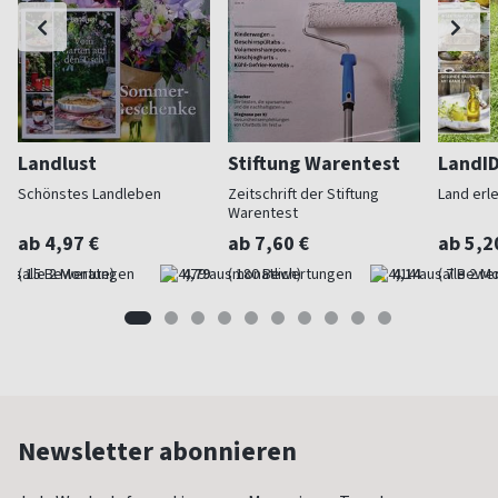
Landlust
Stiftung Warentest
LandI
Schönstes Landleben
Zeitschrift der Stiftung
Land erl
Warentest
ab 4,97 €
ab 7,60 €
ab 5,2
(alle 2 Monate)
4,79
(monatlich)
4,14
(alle 2 M
Newsletter abonnieren