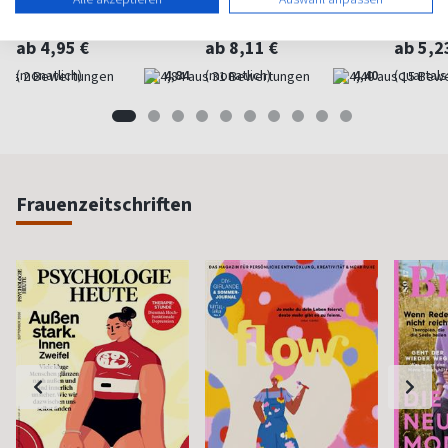
Naturheilkunde
Psychologie fürs Leben
Referenz
Küche
ab 4,95 €
ab 8,11 €
ab 5,2
(monatlich)
4,84
(monatlich)
4,40
(quartal
Frauenzeitschriften