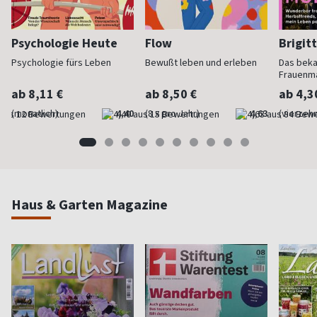
Psychologie Heute
Flow
Brigit
Psychologie fürs Leben
Bewußt leben und erleben
Das bek
Frauenm
ab 8,11 €
ab 8,50 €
ab 4,3
(monatlich)
4,40
(8 x pro Jahr)
4,63
(vierzehn
Haus & Garten Magazine