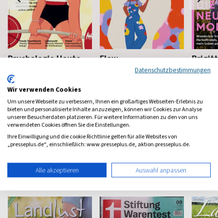
Psychologie Heute
Flow
Brigit
Datenschutzbestimmungen
Psychologie fürs Leben
Bewußt leben und erleben
Das bek
Frauenm
Wir verwenden Cookies
ab 8,11 €
ab 8,50 €
ab 4,3
Um unsere Webseite zu verbessern, Ihnen ein großartiges Webseiten-Erlebnis zu
(monatlich)
4,40
(8 x pro Jahr)
4,63
(vierzehn
bieten und personalisierte Inhalte anzuzeigen, können wir Cookies zur Analyse
unserer Besucherdaten platzieren. Für weitere Informationen zu den von uns
verwendeten Cookies öffnen Sie die Einstellungen.
Ihre Einwilligung und die cookie Richtlinie gelten für alle Websites von
„presseplus.de“, einschließlich: www.presseplus.de, aktion.presseplus.de.
Haus & Garten Magazine
Alle akzeptieren
Auswahl anpassen