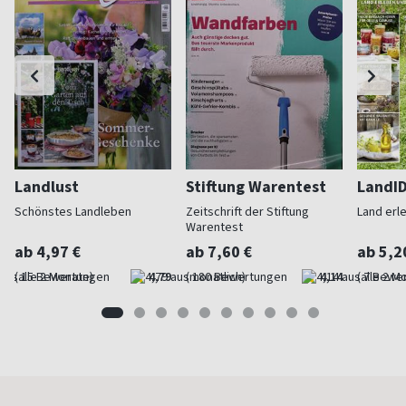
Landlust
Stiftung Warentest
LandI
Schönstes Landleben
Zeitschrift der Stiftung
Land erl
Warentest
ab 4,97 €
ab 7,60 €
ab 5,2
(alle 2 Monate)
4,79
(monatlich)
4,14
(alle 2 M