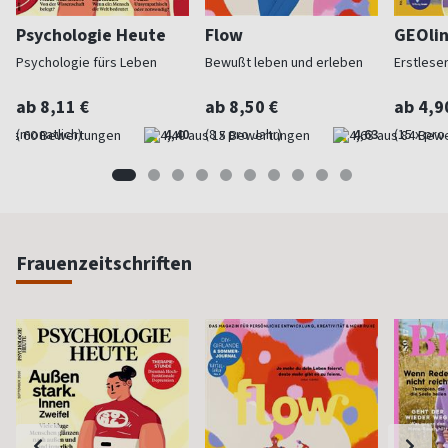
Psychologie Heute
Flow
GEOlin
Psychologie fürs Leben
Bewußt leben und erleben
Erstleser
ab 8,11 €
ab 8,50 €
ab 4,9
(monatlich)
4,40
(8 x pro Jahr)
4,63
(15 x pro
Frauenzeitschriften