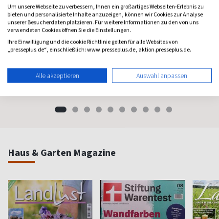
Um unsere Webseite zu verbessern, Ihnen ein großartiges Webseiten-Erlebnis zu
bieten und personalisierte Inhalte anzuzeigen, können wir Cookies zur Analyse
unserer Besucherdaten platzieren. Für weitere Informationen zu den von uns
verwendeten Cookies öffnen Sie die Einstellungen.
Psychologie Heute
Flow
Brigit
Ihre Einwilligung und die cookie Richtlinie gelten für alle Websites von
„presseplus.de“, einschließlich: www.presseplus.de, aktion.presseplus.de.
Psychologie fürs Leben
Bewußt leben und erleben
Das bek
Frauenm
ab 8,11 €
ab 8,50 €
ab 4,3
Alle akzeptieren
Auswahl anpassen
(monatlich)
4,40
(8 x pro Jahr)
4,63
(vierzehn
Haus & Garten Magazine