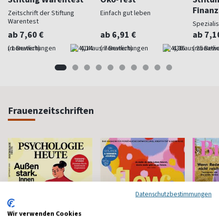
Finan
Zeitschrift der Stiftung
Einfach gut leben
Warentest
Speziali
ab 7,60 €
ab 6,91 €
ab 7,1
(monatlich)
4,14
(monatlich)
4,36
(monatlic
Frauenzeitschriften
Datenschutzbestimmungen
Wir verwenden Cookies