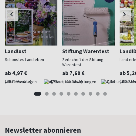
Landlust
Stiftung Warentest
LandI
Schönstes Landleben
Zeitschrift der Stiftung
Land erl
Warentest
ab 4,97 €
ab 7,60 €
ab 5,2
(alle 2 Monate)
4,79
(monatlich)
4,14
(alle 2 M
Newsletter abonnieren