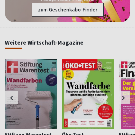
zum Geschenkabo-Finder
Weitere Wirtschaft-Magazine
Stiftung Warentest
Öko-Test
Stiftu