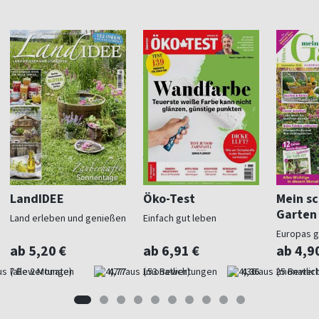
LandIDEE
Öko-Test
Mein s
Garten
Land erleben und genießen
Einfach gut leben
Europas 
Gartenma
ab 5,20 €
ab 6,91 €
ab 4,9
(alle 2 Monate)
4,77
(monatlich)
4,36
(monatlich