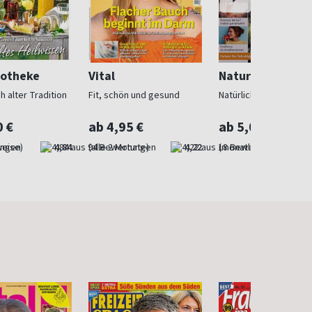
otheke
Vital
Naturarzt
h alter Tradition
Fit, schön und gesund
Natürliche Heilmetho
0 €
ab 4,95 €
ab 5,00 €
weise)
4,84
(alle 2 Monate)
4,22
(monatlich)