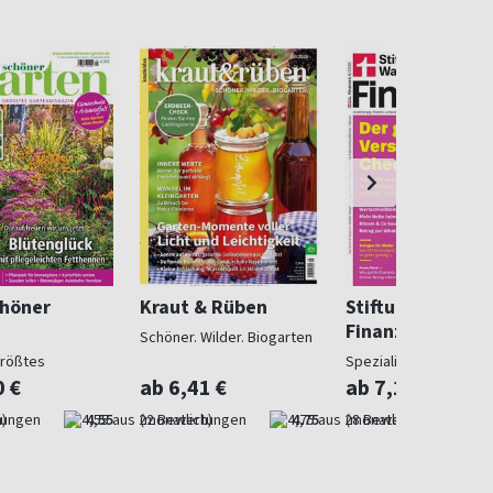
chöner
Kraut & Rüben
Stiftung Warent
Finanzen
Schöner. Wilder. Biogarten
größtes
Spezialist in Geldsach
gazin
0 €
ab 6,41 €
ab 7,10 €
)
4,55
(monatlich)
4,75
(monatlich)