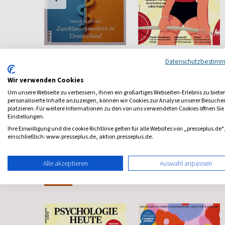
er Der
Natur & Heilen
Psychologie Heute
Datenschutzbestim
Naturheilkunde
Psychologie fürs Leben
Pflege
Wir verwenden Cookies
ab 4,95 €
ab 8,11 €
Um unsere Webseite zu verbessern, Ihnen ein großartiges Webseiten-Erlebnis zu biete
personalisierte Inhalte anzuzeigen, können wir Cookies zur Analyse unserer Besuch
4,50
(monatlich)
4,84
(monatlich)
4,40
platzieren. Für weitere Informationen zu den von uns verwendeten Cookies öffnen Sie
Einstellungen.
Ihre Einwilligung und die cookie Richtlinie gelten für alle Websites von „presseplus.de“
einschließlich: www.presseplus.de, aktion.presseplus.de.
Alle akzeptieren
Auswahl anpassen
Frauenzeitschriften