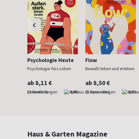
h
Psychologie Heute
Flow
Psychologie fürs Leben
Bewußt leben und erleben
ab 8,11 €
ab 8,50 €
4,83
(monatlich)
4,40
(8 x pro Jahr)
4,63
Haus & Garten Magazine