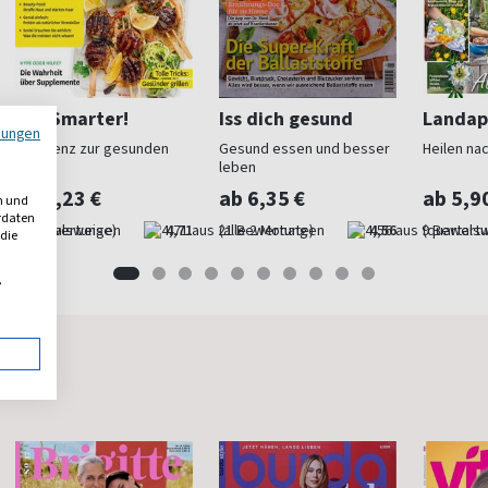
Eat Smarter!
Iss dich gesund
Landap
mungen
Referenz zur gesunden
Gesund essen und besser
Heilen nac
Küche
leben
ab 5,23 €
ab 6,35 €
ab 5,9
n und
erdaten
(quartalsweise)
4,71
(alle 2 Monate)
4,56
(quartals
 die
,