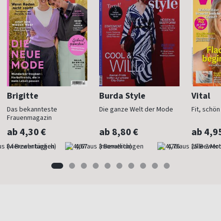
Brigitte
Burda Style
Vital
Das bekannteste
Die ganze Welt der Mode
Fit, schö
Frauenmagazin
ab 4,30 €
ab 8,80 €
ab 4,9
(vierzehntäglich)
4,67
(monatlich)
4,76
(alle 2 Mo