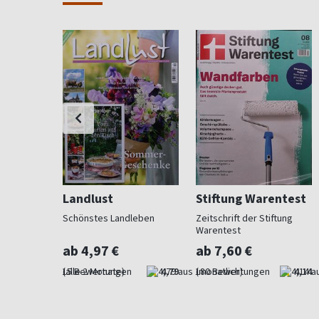
Landlust
Stiftung Warentest
 Beet und
Schönstes Landleben
Zeitschrift der Stiftung
Warentest
ab 4,97 €
ab 7,60 €
4,73
(alle 2 Monate)
4,79
(monatlich)
4,14