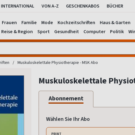
INTERNATIONAL
VON A-Z
GESCHENKABOS
BÜCHER
Frauen
Familie
Mode
Kochzeitschriften
Haus & Garten
Reise & Region
Sport
Gesundheit
Computer
Politik
Wir
riften
Muskuloskelettale Physiotherapie - MSK Abo
Muskuloskelettale Physio
Abonnement
Wählen Sie Ihr Abo
PRINT