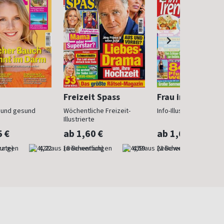
Freizeit Spass
Frau im Trend
n und gesund
Wöchentliche Freizeit-
Info-Illustrierte für Fr
Illustrierte
5 €
ab 1,60 €
ab 1,60 €
nate)
4,22
(wöchentlich)
4,59
(wöchentlich)