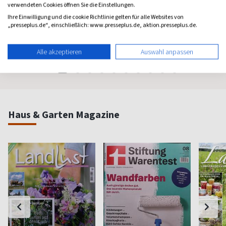
verwendeten Cookies öffnen Sie die Einstellungen.
Psychologie fürs Leben
Bewußt leben und erleben
Das bek
Ihre Einwilligung und die cookie Richtlinie gelten für alle Websites von
Frauenm
„presseplus.de“, einschließlich: www.presseplus.de, aktion.presseplus.de.
ab 8,11 €
ab 8,50 €
ab 4,3
(monatlich)
4,40
(8 x pro Jahr)
4,63
(vierzehn
Alle akzeptieren
Auswahl anpassen
Haus & Garten Magazine