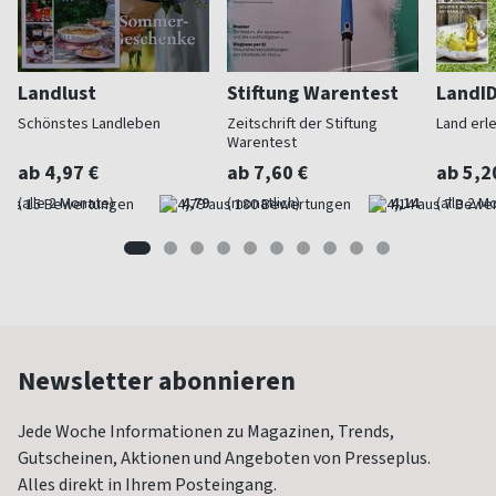
Landlust
Stiftung Warentest
LandI
Schönstes Landleben
Zeitschrift der Stiftung
Land erl
Warentest
ab 4,97 €
ab 7,60 €
ab 5,2
(alle 2 Monate)
4,79
(monatlich)
4,14
(alle 2 M
Newsletter abonnieren
Jede Woche Informationen zu Magazinen, Trends,
Gutscheinen, Aktionen und Angeboten von Presseplus.
Alles direkt in Ihrem Posteingang.