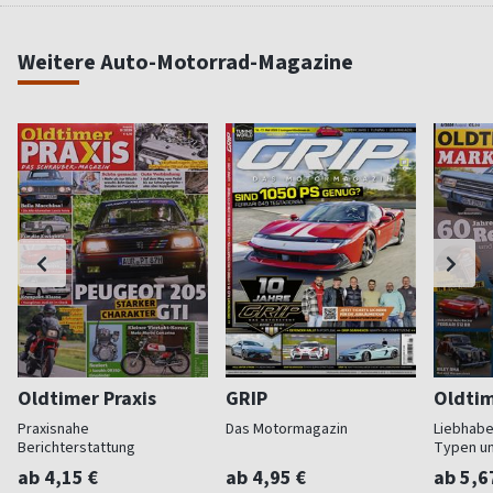
Weitere Auto-Motorrad-Magazine
Oldtimer Praxis
GRIP
Oldtim
Praxisnahe
Das Motormagazin
Liebhabe
Berichterstattung
Typen u
ab 4,15 €
ab 4,95 €
ab 5,6