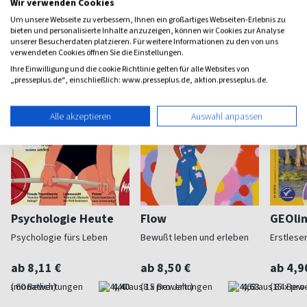
Wir verwenden Cookies
Weitere Wissen-Magazine
Um unsere Webseite zu verbessern, Ihnen ein großartiges Webseiten-Erlebnis zu
bieten und personalisierte Inhalte anzuzeigen, können wir Cookies zur Analyse
unserer Besucherdaten platzieren. Für weitere Informationen zu den von uns
verwendeten Cookies öffnen Sie die Einstellungen.
Ihre Einwilligung und die cookie Richtlinie gelten für alle Websites von
„presseplus.de“, einschließlich: www.presseplus.de, aktion.presseplus.de.
Alle akzeptieren
Auswahl anpassen
Psychologie Heute
Flow
GEOlin
Psychologie fürs Leben
Bewußt leben und erleben
Erstleser
ab 8,11 €
ab 8,50 €
ab 4,9
(monatlich)
4,40
(8 x pro Jahr)
4,63
(15 x pro