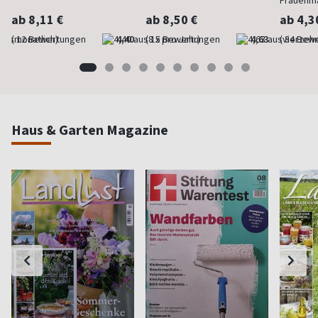
Frauenm
ab 8,11 €
ab 8,50 €
ab 4,3
(monatlich)
4,40
(8 x pro Jahr)
4,63
(vierzehn
Haus & Garten Magazine