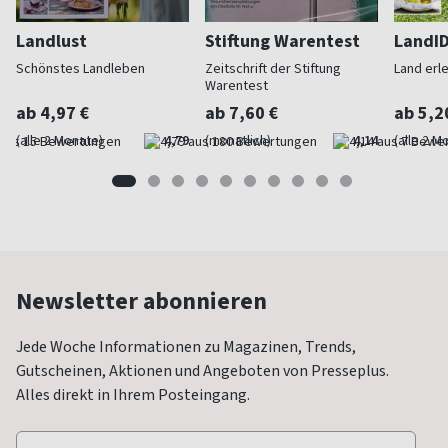
Landlust
Stiftung Warentest
LandI
Schönstes Landleben
Zeitschrift der Stiftung
Land erl
Warentest
ab 4,97 €
ab 7,60 €
ab 5,2
(alle 2 Monate)
4,79
(monatlich)
4,14
(alle 2 M
Newsletter abonnieren
Jede Woche Informationen zu Magazinen, Trends,
Gutscheinen, Aktionen und Angeboten von Presseplus.
Alles direkt in Ihrem Posteingang.