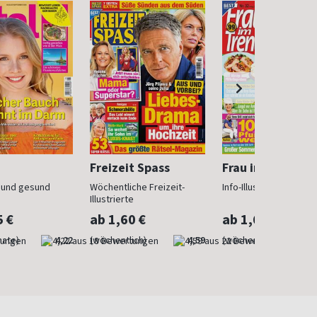
Freizeit Spass
Frau im Trend
n und gesund
Wöchentliche Freizeit-
Info-Illustrierte für Fr
Illustrierte
5 €
ab 1,60 €
ab 1,60 €
nate)
4,22
(wöchentlich)
4,59
(wöchentlich)