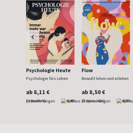
h
Psychologie Heute
Flow
Psychologie fürs Leben
Bewußt leben und erleben
ab 8,11 €
ab 8,50 €
4,83
(monatlich)
4,40
(8 x pro Jahr)
4,63