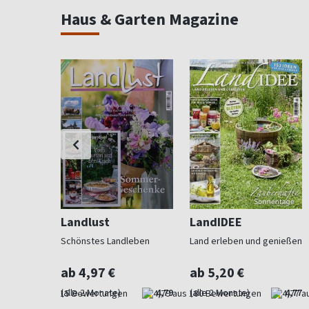
Haus & Garten Magazine
Landlust
LandIDEE
 Beet und
Schönstes Landleben
Land erleben und genießen
ab 4,97 €
ab 5,20 €
4,73
(alle 2 Monate)
4,79
(alle 2 Monate)
4,77