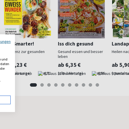
mungen
Eat Smarter!
Iss dich gesund
Landap
Referenz zur gesunden
Gesund essen und besser
Heilen nac
Küche
leben
n und
ab 5,23 €
ab 6,35 €
ab 5,9
erdaten
 die
(quartalsweise)
4,71
(alle 2 Monate)
4,56
(quartals
,