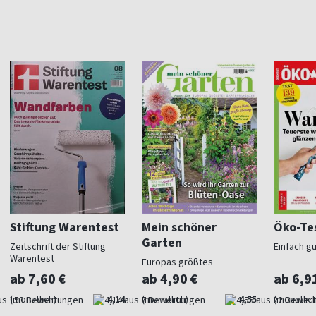
Stiftung Warentest
Mein schöner
Öko-Te
Garten
Zeitschrift der Stiftung
Einfach g
Warentest
Europas größtes
Gartenmagazin
ab 7,60 €
ab 4,90 €
ab 6,9
(monatlich)
4,14
(monatlich)
4,55
(monatlich