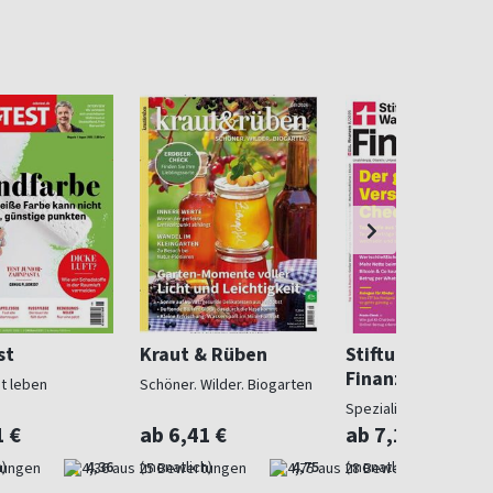
st
Kraut & Rüben
Stiftung Warent
Finanzen
ut leben
Schöner. Wilder. Biogarten
Spezialist in Geldsach
1 €
ab 6,41 €
ab 7,10 €
)
4,36
(monatlich)
4,75
(monatlich)