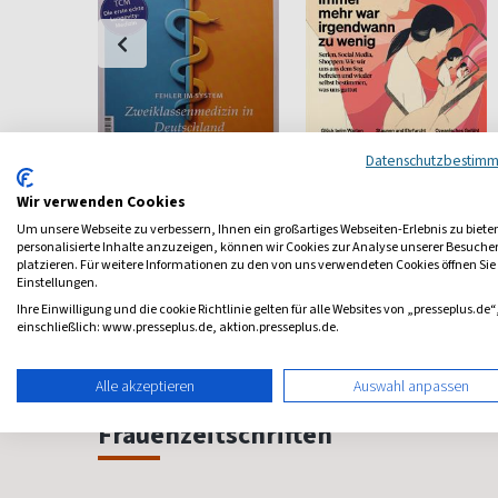
Datenschutzbestim
er Der
Natur & Heilen
Psychologie Heute
Naturheilkunde
Psychologie fürs Leben
Wir verwenden Cookies
Pflege
Um unsere Webseite zu verbessern, Ihnen ein großartiges Webseiten-Erlebnis zu biete
ab 4,95 €
ab 8,11 €
personalisierte Inhalte anzuzeigen, können wir Cookies zur Analyse unserer Besuch
platzieren. Für weitere Informationen zu den von uns verwendeten Cookies öffnen Sie
4,50
(monatlich)
4,84
(monatlich)
4,40
Einstellungen.
Ihre Einwilligung und die cookie Richtlinie gelten für alle Websites von „presseplus.de“
einschließlich: www.presseplus.de, aktion.presseplus.de.
Alle akzeptieren
Auswahl anpassen
Frauenzeitschriften