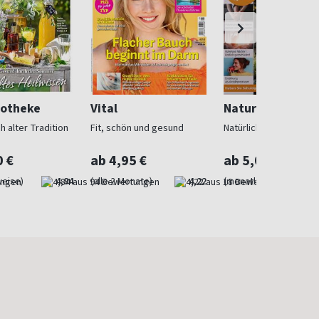
otheke
Vital
Naturarzt
h alter Tradition
Fit, schön und gesund
Natürliche Heilmetho
0 €
ab 4,95 €
ab 5,00 €
weise)
4,84
(alle 2 Monate)
4,22
(monatlich)