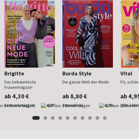
Brigitte
Burda Style
Vital
Das bekannteste
Die ganze Welt der Mode
Fit, schö
Frauenmagazin
ab 4,30 €
ab 8,80 €
ab 4,9
(vierzehntäglich)
4,67
(monatlich)
4,76
(alle 2 Mo