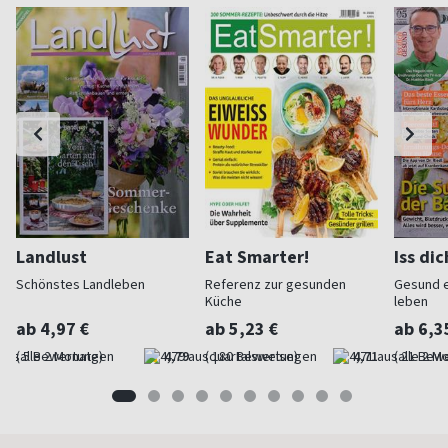
Landlust
Eat Smarter!
Iss di
Schönstes Landleben
Referenz zur gesunden
Gesund 
Küche
leben
ab 4,97 €
ab 5,23 €
ab 6,3
(alle 2 Monate)
4,79
(quartalsweise)
4,71
(alle 2 M