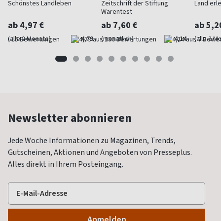
Schönstes Landleben
Zeitschrift der Stiftung
Land erl
Warentest
ab 4,97 €
ab 7,60 €
ab 5,2
(alle 2 Monate)
4,79
(monatlich)
4,14
(alle 2 M
Newsletter abonnieren
Jede Woche Informationen zu Magazinen, Trends,
Gutscheinen, Aktionen und Angeboten von Presseplus.
Alles direkt in Ihrem Posteingang.