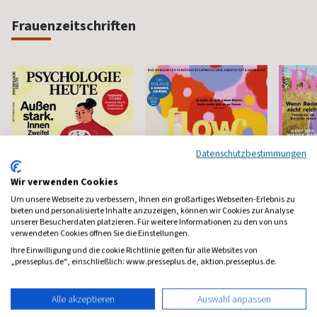
Frauenzeitschriften
Datenschutzbestimmungen
Wir verwenden Cookies
Um unsere Webseite zu verbessern, Ihnen ein großartiges Webseiten-Erlebnis zu
bieten und personalisierte Inhalte anzuzeigen, können wir Cookies zur Analyse
unserer Besucherdaten platzieren. Für weitere Informationen zu den von uns
verwendeten Cookies öffnen Sie die Einstellungen.
Psychologie Heute
Flow
Brigit
Ihre Einwilligung und die cookie Richtlinie gelten für alle Websites von
Psychologie fürs Leben
Bewußt leben und erleben
Das bek
„presseplus.de“, einschließlich: www.presseplus.de, aktion.presseplus.de.
Frauenm
ab 8,11 €
ab 8,50 €
ab 4,3
Alle akzeptieren
Auswahl anpassen
(monatlich)
4,40
(8 x pro Jahr)
4,63
(vierzehn