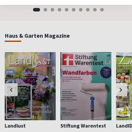
Haus & Garten Magazine
Landlust
Stiftung Warentest
LandI