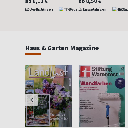
ab 8,11 €
ab 8,50 €
4,83
(monatlich)
4,40
(8 x pro Jahr)
4,63
Haus & Garten Magazine