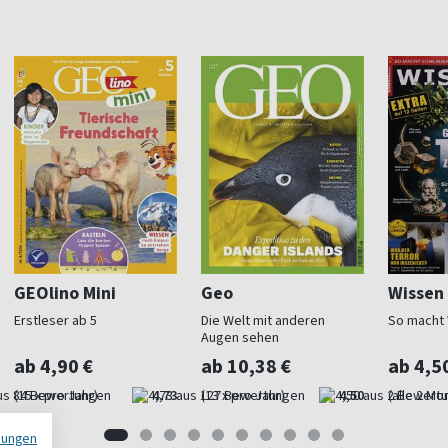
GEOlino Mini
Geo
Wissen
Erstleser ab 5
Die Welt mit anderen
So macht
Augen sehen
ab 4,90 €
ab 10,38 €
ab 4,5
(15 x pro Jahr)
4,73
(13 x pro Jahr)
4,50
(alle 2 Mo
mungen