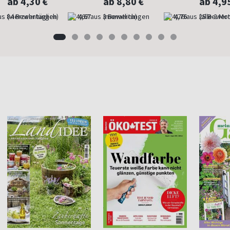
ab 4,30 €
ab 8,80 €
ab 4,9
(vierzehntäglich)
4,67
(monatlich)
4,76
(alle 2 Mo