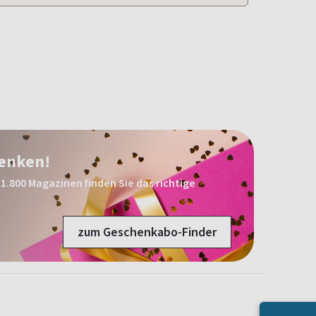
henken!
1.800 Magazinen finden Sie das richtige
zum Geschenkabo-Finder