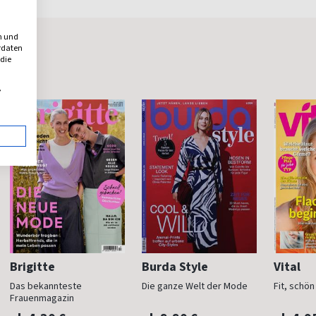
n und
erdaten
 die
,
Brigitte
Burda Style
Vital
Das bekannteste
Die ganze Welt der Mode
Fit, schö
Frauenmagazin