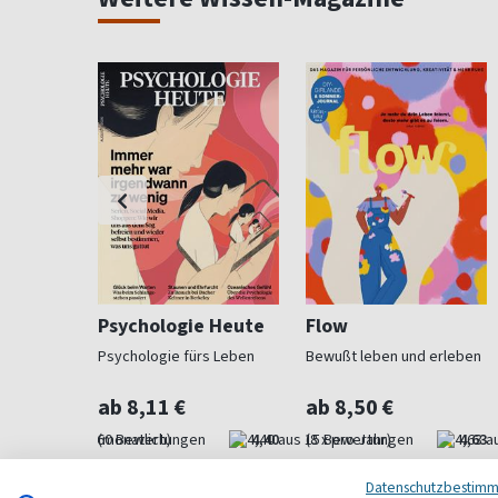
under
Psychologie Heute
Flow
Staunen
Psychologie fürs Leben
Bewußt leben und erleben
ab 8,11 €
ab 8,50 €
4,68
(monatlich)
4,40
(8 x pro Jahr)
4,63
Datenschutzbestim