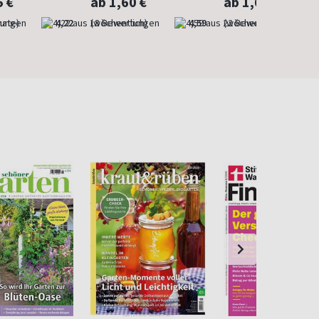
5 €
ab 1,60 €
ab 1,60 €
nate)
4,22
(wöchentlich)
4,59
(wöchentlich)