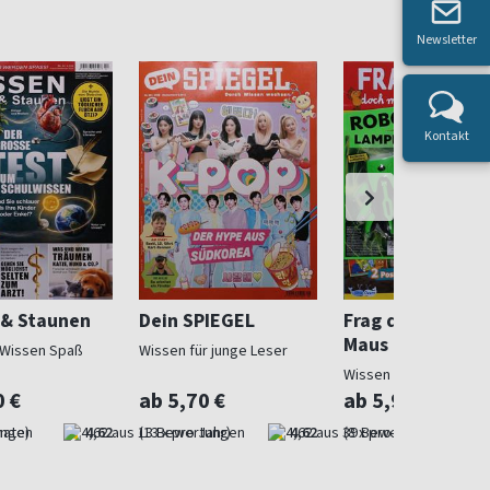
Newsletter
Kontakt
 & Staunen
Dein SPIEGEL
Frag doch mal d
Maus
 Wissen Spaß
Wissen für junge Leser
Wissen im TV
0 €
ab 5,70 €
ab 5,99 €
nate)
4,62
(13 x pro Jahr)
4,62
(8 x pro Jahr)