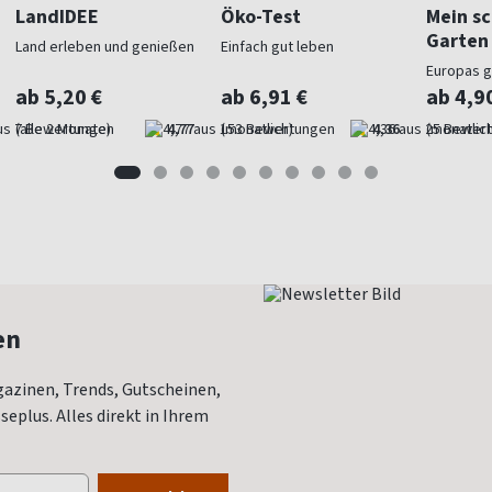
LandIDEE
Öko-Test
Mein s
Garten
Land erleben und genießen
Einfach gut leben
Europas 
Gartenma
ab 5,20 €
ab 6,91 €
ab 4,9
(alle 2 Monate)
4,77
(monatlich)
4,36
(monatlich
en
azinen, Trends, Gutscheinen,
eplus. Alles direkt in Ihrem