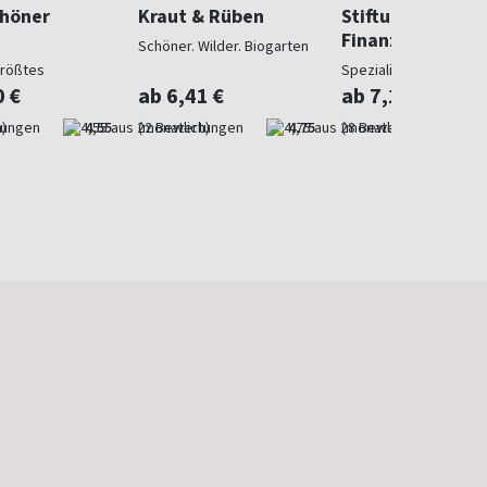
chöner
Kraut & Rüben
Stiftung Warent
Finanzen
Schöner. Wilder. Biogarten
größtes
Spezialist in Geldsach
gazin
0 €
ab 6,41 €
ab 7,10 €
)
4,55
(monatlich)
4,75
(monatlich)