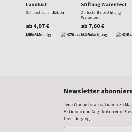
Landlust
Stiftung Warentest
 Beet und
Schönstes Landleben
Zeitschrift der Stiftung
Warentest
ab 4,97 €
ab 7,60 €
4,73
(alle 2 Monate)
4,79
(monatlich)
4,14
Newsletter abonnier
Jede Woche Informationen zu Mag
Aktionen und Angeboten von Press
Posteingang.