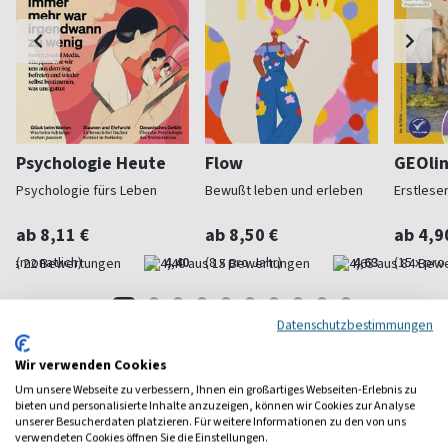
Psychologie Heute
Flow
GEOlin
Psychologie fürs Leben
Bewußt leben und erleben
Erstleser
ab 8,11 €
ab 8,50 €
ab 4,9
(monatlich)
4,40
(8 x pro Jahr)
4,63
(15 x pro
Datenschutzbestimmungen
Wir verwenden Cookies
Frauenzeitschriften
Um unsere Webseite zu verbessern, Ihnen ein großartiges Webseiten-Erlebnis zu
bieten und personalisierte Inhalte anzuzeigen, können wir Cookies zur Analyse
unserer Besucherdaten platzieren. Für weitere Informationen zu den von uns
verwendeten Cookies öffnen Sie die Einstellungen.