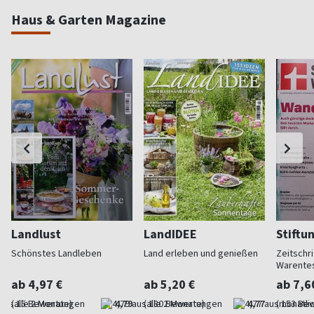
Haus & Garten Magazine
Landlust
LandIDEE
Stiftu
Schönstes Landleben
Land erleben und genießen
Zeitschri
Warente
ab 4,97 €
ab 5,20 €
ab 7,6
(alle 2 Monate)
4,79
(alle 2 Monate)
4,77
(monatlic