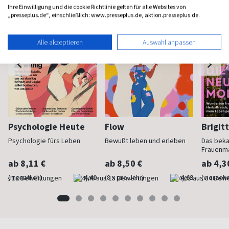
Ihre Einwilligung und die cookie Richtlinie gelten für alle Websites von
„presseplus.de“, einschließlich: www.presseplus.de, aktion.presseplus.de.
Alle akzeptieren
Auswahl anpassen
Psychologie Heute
Flow
Brigit
Psychologie fürs Leben
Bewußt leben und erleben
Das bek
Frauenm
ab 8,11 €
ab 8,50 €
ab 4,3
(monatlich)
4,40
(8 x pro Jahr)
4,63
(vierzehn