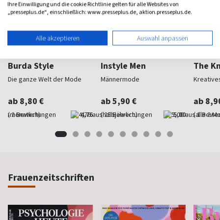
Ihre Einwilligung und die cookie Richtlinie gelten für alle Websites von
„presseplus.de“, einschließlich: www.presseplus.de, aktion.presseplus.de.
Alle akzeptieren
Auswahl anpassen
Burda Style
Instyle Men
The Kn
Die ganze Welt der Mode
Männermode
Kreative
ab 8,80 €
ab 5,90 €
ab 8,9
(monatlich)
4,76
(halbjährlich)
5,00
(alle 2 M
Frauenzeitschriften