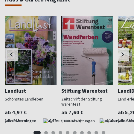
Landlust
Stiftung Warentest
LandI
Schönstes Landleben
Zeitschrift der Stiftung
Land erl
Warentest
ab 4,97 €
ab 7,60 €
ab 5,2
(alle 2 Monate)
4,79
(monatlich)
4,14
(alle 2 M