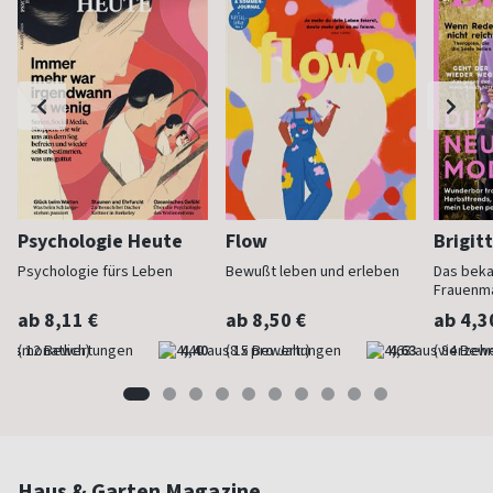
Psychologie Heute
Flow
Brigit
Psychologie fürs Leben
Bewußt leben und erleben
Das bek
Frauenm
ab 8,11 €
ab 8,50 €
ab 4,3
(monatlich)
4,40
(8 x pro Jahr)
4,63
(vierzehn
Haus & Garten Magazine