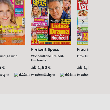
Freizeit Spass
Frau im Trend
n und gesund
Wöchentliche Freizeit-
Info-Illustrierte für Fr
Illustrierte
5 €
ab 1,60 €
ab 1,60 €
nate)
4,22
(wöchentlich)
4,59
(wöchentlich)