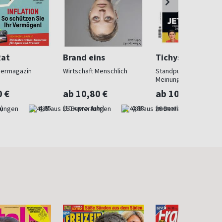
Rat
Brand eins
Tichys Einblick
hermagazin
Wirtschaft Menschlich
Standpunkte und
Meinungen
0 €
ab 10,80 €
ab 10,00 €
)
4,85
(10 x pro Jahr)
4,88
(monatlich)