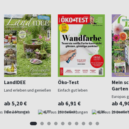
LandIDEE
Öko-Test
Mein s
Garten
Land erleben und genießen
Einfach gut leben
Europas 
Gartenma
ab 5,20 €
ab 6,91 €
ab 4,9
(alle 2 Monate)
4,77
(monatlich)
4,36
(monatlich