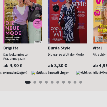
Brigitte
Burda Style
Vital
Das bekannteste
Die ganze Welt der Mode
Fit, schö
Frauenmagazin
ab 4,30 €
ab 8,80 €
ab 4,9
(vierzehntäglich)
4,67
(monatlich)
4,76
(alle 2 Mo