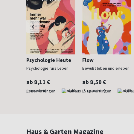
h
Psychologie Heute
Flow
Psychologie fürs Leben
Bewußt leben und erleben
ab 8,11 €
ab 8,50 €
4,83
(monatlich)
4,40
(8 x pro Jahr)
4,63
Haus & Garten Magazine