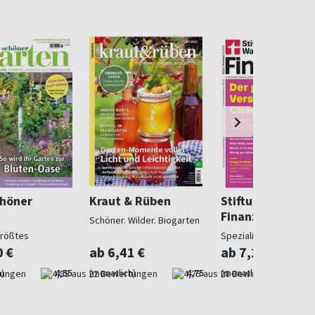
chöner
Kraut & Rüben
Stiftung Warent
Finanzen
Schöner. Wilder. Biogarten
größtes
Spezialist in Geldsach
gazin
0 €
ab 6,41 €
ab 7,10 €
)
4,55
(monatlich)
4,75
(monatlich)