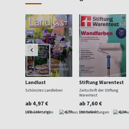
Landlust
Stiftung Warentest
 Beet und
Schönstes Landleben
Zeitschrift der Stiftung
Warentest
ab 4,97 €
ab 7,60 €
4,73
(alle 2 Monate)
4,79
(monatlich)
4,14