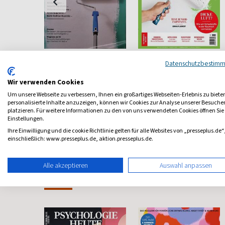
rentest
Stiftung Warentest
Öko-Test
Datenschutzbestim
Zeitschrift der Stiftung
Einfach gut leben
e
Warentest
Wir verwenden Cookies
ab 7,60 €
ab 6,91 €
 Stiftung
Um unsere Webseite zu verbessern, Ihnen ein großartiges Webseiten-Erlebnis zu biete
nzen
personalisierte Inhalte anzuzeigen, können wir Cookies zur Analyse unserer Besuch
5,00
(monatlich)
4,14
(monatlich)
4,36
platzieren. Für weitere Informationen zu den von uns verwendeten Cookies öffnen Sie
Einstellungen.
Ihre Einwilligung und die cookie Richtlinie gelten für alle Websites von „presseplus.de“
einschließlich: www.presseplus.de, aktion.presseplus.de.
Alle akzeptieren
Auswahl anpassen
Frauenzeitschriften