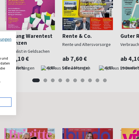
Stiftung Warentest
Rente & Co.
Guter 
mungen
Finanzen
Rente und Altersvorsorge
Verbrauc
Spezialist in Geldsachen
ab 7,10 €
ab 7,60 €
ab 4,1
n und
erdaten
(monatlich)
4,60
(alle 2 Monate)
4,63
(monatlich
 die
,