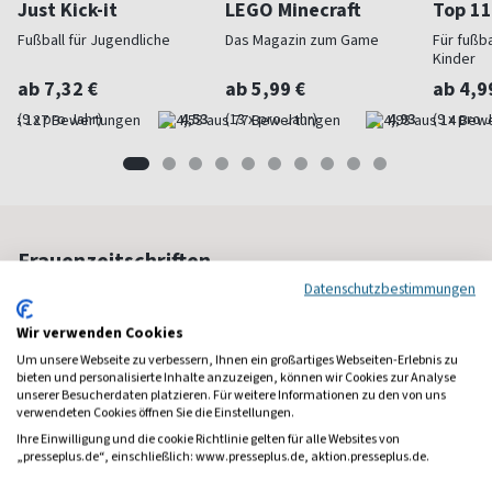
Just Kick-it
LEGO Minecraft
Top 11
Fußball für Jugendliche
Das Magazin zum Game
Für fußb
Kinder
ab 7,32 €
ab 5,99 €
ab 4,9
(9 x pro Jahr)
4,53
(13 x pro Jahr)
4,93
(9 x pro 
Frauenzeitschriften
Datenschutzbestimmungen
Wir verwenden Cookies
Um unsere Webseite zu verbessern, Ihnen ein großartiges Webseiten-Erlebnis zu
bieten und personalisierte Inhalte anzuzeigen, können wir Cookies zur Analyse
unserer Besucherdaten platzieren. Für weitere Informationen zu den von uns
verwendeten Cookies öffnen Sie die Einstellungen.
Ihre Einwilligung und die cookie Richtlinie gelten für alle Websites von
„presseplus.de“, einschließlich: www.presseplus.de, aktion.presseplus.de.