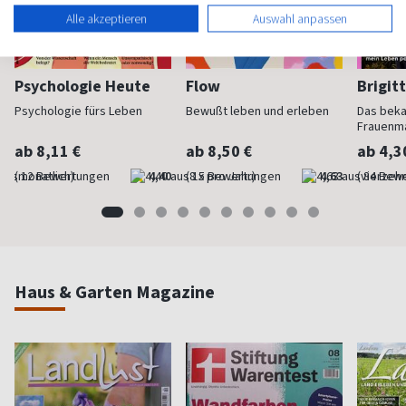
Alle akzeptieren
Auswahl anpassen
Psychologie Heute
Flow
Brigit
Psychologie fürs Leben
Bewußt leben und erleben
Das bek
Frauenm
ab 8,11 €
ab 8,50 €
ab 4,3
(monatlich)
4,40
(8 x pro Jahr)
4,63
(vierzehn
Haus & Garten Magazine