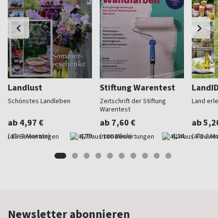
Landlust
Stiftung Warentest
LandI
Schönstes Landleben
Zeitschrift der Stiftung
Land erl
Warentest
ab 4,97 €
ab 7,60 €
ab 5,2
(alle 2 Monate)
4,79
(monatlich)
4,14
(alle 2 M
Newsletter abonnieren