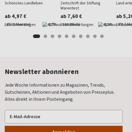
Schönstes Landleben
Zeitschrift der Stiftung
Land erl
Warentest
ab 4,97 €
ab 7,60 €
ab 5,2
(alle 2 Monate)
4,79
(monatlich)
4,14
(alle 2 M
Newsletter abonnieren
Jede Woche Informationen zu Magazinen, Trends,
Gutscheinen, Aktionen und Angeboten von Presseplus.
Alles direkt in Ihrem Posteingang.