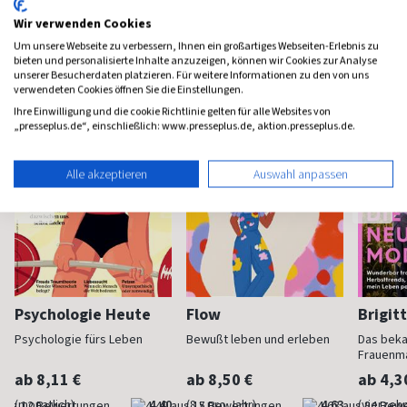
Wir verwenden Cookies
Frauenzeitschriften
Um unsere Webseite zu verbessern, Ihnen ein großartiges Webseiten-Erlebnis zu
bieten und personalisierte Inhalte anzuzeigen, können wir Cookies zur Analyse
unserer Besucherdaten platzieren. Für weitere Informationen zu den von uns
verwendeten Cookies öffnen Sie die Einstellungen.
Ihre Einwilligung und die cookie Richtlinie gelten für alle Websites von
„presseplus.de“, einschließlich: www.presseplus.de, aktion.presseplus.de.
Alle akzeptieren
Auswahl anpassen
Psychologie Heute
Flow
Brigit
Psychologie fürs Leben
Bewußt leben und erleben
Das bek
Frauenm
ab 8,11 €
ab 8,50 €
ab 4,3
(monatlich)
4,40
(8 x pro Jahr)
4,63
(vierzehn