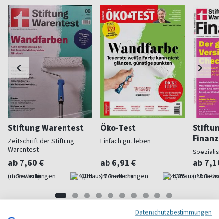
Stiftung Warentest
Öko-Test
Stiftu
Finan
Zeitschrift der Stiftung
Einfach gut leben
Warentest
Speziali
ab 7,60 €
ab 6,91 €
ab 7,1
(monatlich)
4,14
(monatlich)
4,36
(monatlic
Datenschutzbestimmungen