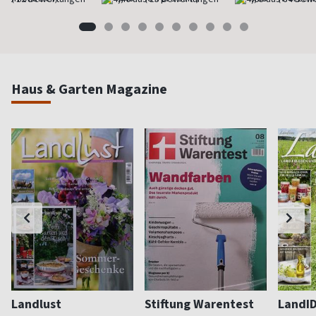
Haus & Garten Magazine
Landlust
Stiftung Warentest
LandI