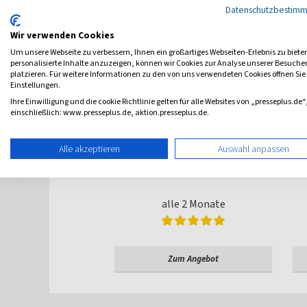
Datenschutzbestim
Wir verwenden Cookies
Um unsere Webseite zu verbessern, Ihnen ein großartiges Webseiten-Erlebnis zu biete
personalisierte Inhalte anzuzeigen, können wir Cookies zur Analyse unserer Besuch
platzieren. Für weitere Informationen zu den von uns verwendeten Cookies öffnen Sie
Einstellungen.
Ihre Einwilligung und die cookie Richtlinie gelten für alle Websites von „presseplus.de“
einschließlich: www.presseplus.de, aktion.presseplus.de.
Alle akzeptieren
Auswahl anpassen
LANDLUST
alle 2 Monate
Zum Angebot