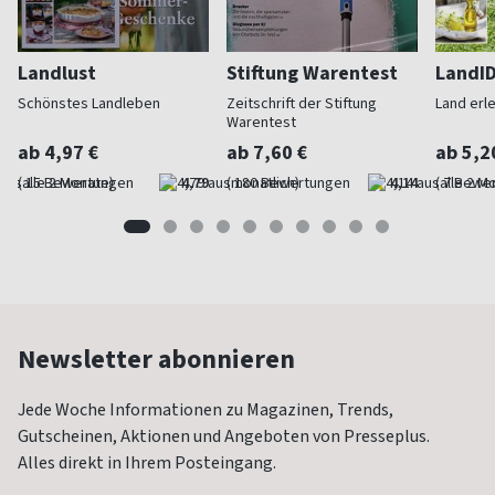
Landlust
Stiftung Warentest
LandI
Schönstes Landleben
Zeitschrift der Stiftung
Land erl
Warentest
ab 4,97 €
ab 7,60 €
ab 5,2
(alle 2 Monate)
4,79
(monatlich)
4,14
(alle 2 M
Newsletter abonnieren
Jede Woche Informationen zu Magazinen, Trends,
Gutscheinen, Aktionen und Angeboten von Presseplus.
Alles direkt in Ihrem Posteingang.