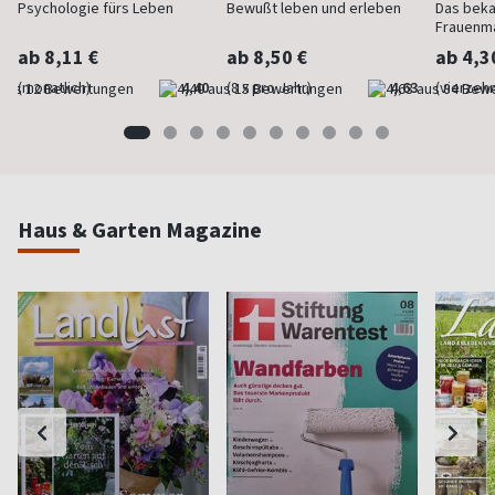
Psychologie fürs Leben
Bewußt leben und erleben
Das bek
Frauenm
ab 8,11 €
ab 8,50 €
ab 4,3
(monatlich)
4,40
(8 x pro Jahr)
4,63
(vierzehn
Haus & Garten Magazine