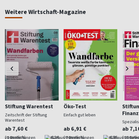
Weitere Wirtschaft-Magazine
Stiftung Warentest
Öko-Test
Stiftu
Finan
Zeitschrift der Stiftung
Einfach gut leben
Warentest
Speziali
ab 7,60 €
ab 6,91 €
ab 7,1
(monatlich)
4,14
(monatlich)
4,36
(monatlic