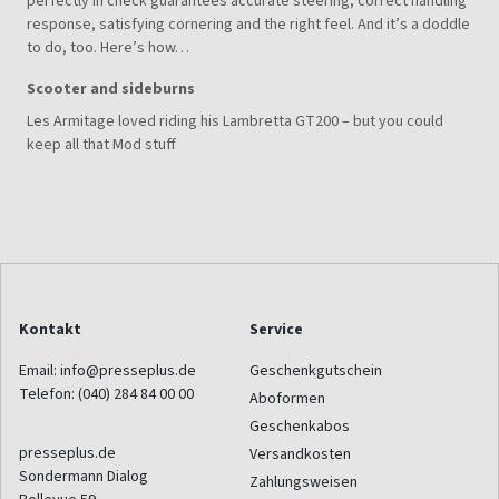
perfectly in check guarantees accurate steering, correct handling
response, satisfying cornering and the right feel. And it’s a doddle
to do, too. Here’s how…
Scooter and sideburns
Les Armitage loved riding his Lambretta GT200 – but you could
keep all that Mod stuff
Kontakt
Service
Email:
info@presseplus.de
Geschenkgutschein
Telefon:
(040) 284 84 00 00
Aboformen
Geschenkabos
presseplus.de
Versandkosten
Sondermann Dialog
Zahlungsweisen