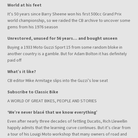
World at his feet
It’s 50 years since Barry Sheene won his first 500cc Grand Prix
world championship, so we raided the CB archive to uncover some
gems from his 1976 season
Unrestored, unused for 56 years… and bought unseen
Buying a 1933 Moto Guzzi Sport 15 from some random bloke in
another country is a gamble. But for Adam Bolton it has definitely
paid off
What’s it like?
CB editor Mike Armitage slips into the Guzzi’s low seat
Subscribe to Classic Bike
A WORLD OF GREAT BIKES, PEOPLE AND STORIES
‘We’re never blasé that we know everything’
Even after nearly three decades of fettling Ducatis, Rich Llewellin
happily admits that the learning curve continues. But it’s clear from
a tour of his Louigi Moto workshop that many owners of road and