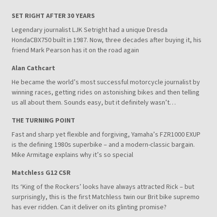
SET RIGHT AFTER 30 YEARS
Legendary journalist LJK Setright had a unique Dresda
HondaCBX750 built in 1987. Now, three decades after buying it, his
friend Mark Pearson has it on the road again
Alan Cathcart
He became the world’s most successful motorcycle journalist by
winning races, getting rides on astonishing bikes and then telling
us all about them. Sounds easy, but it definitely wasn’t…
THE TURNING POINT
Fast and sharp yet flexible and forgiving, Yamaha’s FZR1000 EXUP
is the defining 1980s superbike – and a modern-classic bargain.
Mike Armitage explains why it’s so special
Matchless G12 CSR
Its ‘King of the Rockers’ looks have always attracted Rick – but
surprisingly, this is the first Matchless twin our Brit bike supremo
has ever ridden. Can it deliver on its glinting promise?