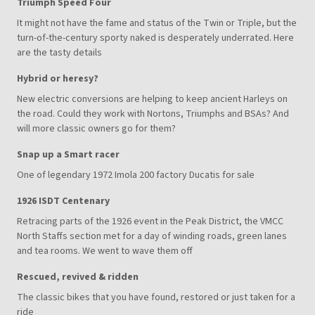
Triumph Speed Four
It might not have the fame and status of the Twin or Triple, but the
turn-of-the-century sporty naked is desperately underrated. Here
are the tasty details
Hybrid or heresy?
New electric conversions are helping to keep ancient Harleys on
the road. Could they work with Nortons, Triumphs and BSAs? And
will more classic owners go for them?
Snap up a Smart racer
One of legendary 1972 Imola 200 factory Ducatis for sale
1926 ISDT Centenary
Retracing parts of the 1926 event in the Peak District, the VMCC
North Staffs section met for a day of winding roads, green lanes
and tea rooms. We went to wave them off
Rescued, revived & ridden
The classic bikes that you have found, restored or just taken for a
ride