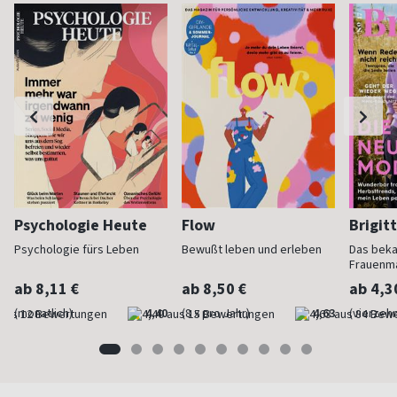
Psychologie Heute
Flow
Brigit
Psychologie fürs Leben
Bewußt leben und erleben
Das bek
Frauenm
ab 8,11 €
ab 8,50 €
ab 4,3
(monatlich)
4,40
(8 x pro Jahr)
4,63
(vierzehn