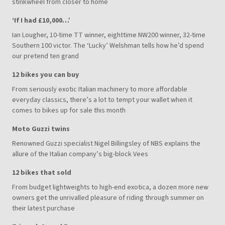
stinkwheel from closer to home
‘If I had £10,000…’
Ian Lougher, 10-time TT winner, eighttime NW200 winner, 32-time
Southern 100 victor. The ‘Lucky’ Welshman tells how he’d spend
our pretend ten grand
12 bikes you can buy
From seriously exotic Italian machinery to more affordable
everyday classics, there’s a lot to tempt your wallet when it
comes to bikes up for sale this month
Moto Guzzi twins
Renowned Guzzi specialist Nigel Billingsley of NBS explains the
allure of the Italian company’s big-block Vees
12 bikes that sold
From budget lightweights to high-end exotica, a dozen more new
owners get the unrivalled pleasure of riding through summer on
their latest purchase