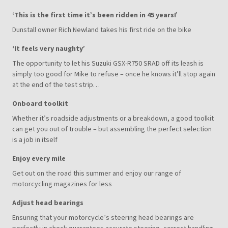
‘This is the first time it’s been ridden in 45 years!’
Dunstall owner Rich Newland takes his first ride on the bike
‘It feels very naughty’
The opportunity to let his Suzuki GSX-R750 SRAD off its leash is
simply too good for Mike to refuse – once he knows it’ll stop again
at the end of the test strip…
Onboard toolkit
Whether it’s roadside adjustments or a breakdown, a good toolkit
can get you out of trouble – but assembling the perfect selection
is a job in itself
Enjoy every mile
Get out on the road this summer and enjoy our range of
motorcycling magazines for less
Adjust head bearings
Ensuring that your motorcycle’s steering head bearings are