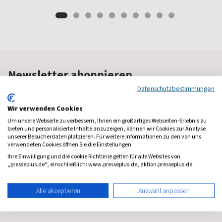
Newsletter abonnieren
Datenschutzbestimmungen
Jede Woche Informationen zu Magazinen, Trends,
Wir verwenden Cookies
Gutscheinen, Aktionen und Angeboten von Presseplus.
Alles direkt in Ihrem Posteingang.
Um unsere Webseite zu verbessern, Ihnen ein großartiges Webseiten-Erlebnis zu
bieten und personalisierte Inhalte anzuzeigen, können wir Cookies zur Analyse
unserer Besucherdaten platzieren. Für weitere Informationen zu den von uns
verwendeten Cookies öffnen Sie die Einstellungen.
Ihre Einwilligung und die cookie Richtlinie gelten für alle Websites von
„presseplus.de“, einschließlich: www.presseplus.de, aktion.presseplus.de.
Alle akzeptieren
Auswahl anpassen