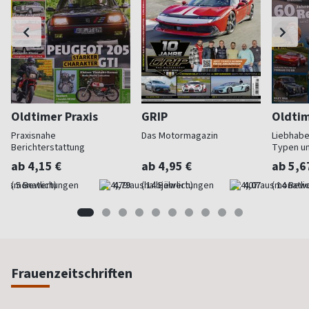
Oldtimer Praxis
GRIP
Oldtim
Praxisnahe
Das Motormagazin
Liebhabe
Berichterstattung
Typen u
ab 4,15 €
ab 4,95 €
ab 5,6
(monatlich)
4,79
(halbjährlich)
4,07
(monatlic
Frauenzeitschriften