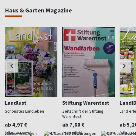
Haus & Garten Magazine
Landlust
Stiftung Warentest
LandI
Schönstes Landleben
Zeitschrift der Stiftung
Land erl
Warentest
ab 4,97 €
ab 7,60 €
ab 5,2
(alle 2 Monate)
4,79
(monatlich)
4,14
(alle 2 M