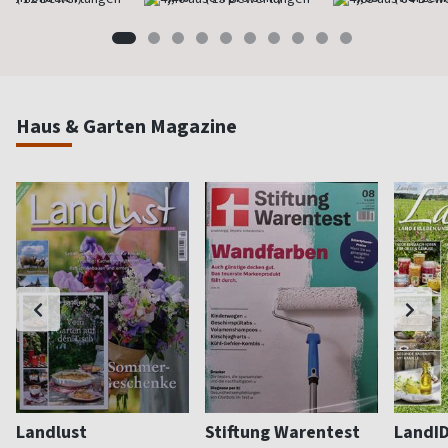
Haus & Garten Magazine
Landlust
Stiftung Warentest
LandI