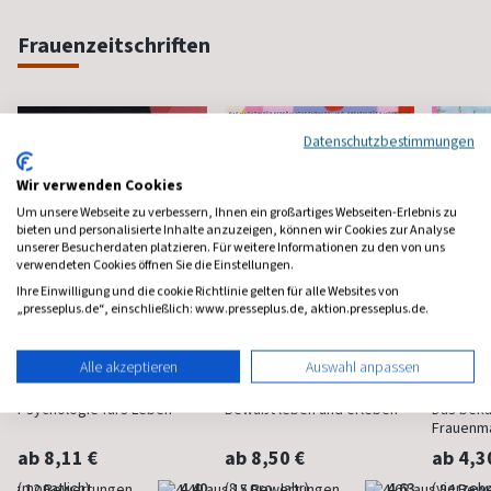
Frauenzeitschriften
Datenschutzbestimmungen
Wir verwenden Cookies
Um unsere Webseite zu verbessern, Ihnen ein großartiges Webseiten-Erlebnis zu
bieten und personalisierte Inhalte anzuzeigen, können wir Cookies zur Analyse
unserer Besucherdaten platzieren. Für weitere Informationen zu den von uns
verwendeten Cookies öffnen Sie die Einstellungen.
Ihre Einwilligung und die cookie Richtlinie gelten für alle Websites von
„presseplus.de“, einschließlich: www.presseplus.de, aktion.presseplus.de.
Alle akzeptieren
Auswahl anpassen
Psychologie Heute
Flow
Brigit
Psychologie fürs Leben
Bewußt leben und erleben
Das bek
Frauenm
ab 8,11 €
ab 8,50 €
ab 4,3
(monatlich)
4,40
(8 x pro Jahr)
4,63
(vierzehn