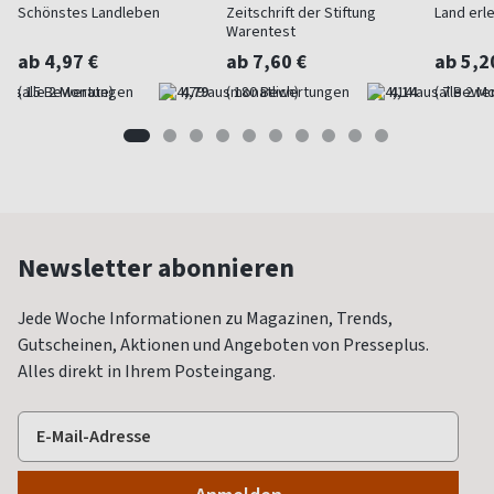
Schönstes Landleben
Zeitschrift der Stiftung
Land erl
Warentest
ab 4,97 €
ab 7,60 €
ab 5,2
(alle 2 Monate)
4,79
(monatlich)
4,14
(alle 2 M
Newsletter abonnieren
Jede Woche Informationen zu Magazinen, Trends,
Gutscheinen, Aktionen und Angeboten von Presseplus.
Alles direkt in Ihrem Posteingang.