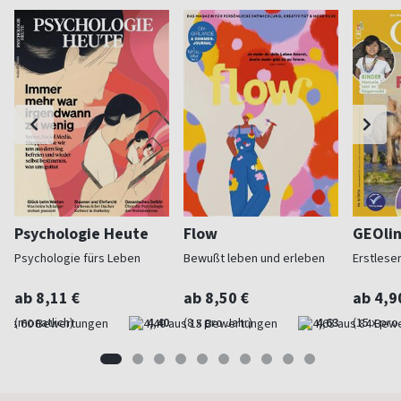
Psychologie Heute
Flow
GEOlin
Psychologie fürs Leben
Bewußt leben und erleben
Erstleser
ab 8,11 €
ab 8,50 €
ab 4,9
(monatlich)
4,40
(8 x pro Jahr)
4,63
(15 x pro