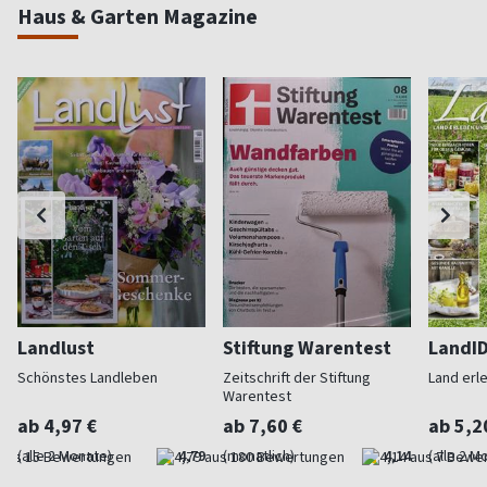
Haus & Garten Magazine
Landlust
Stiftung Warentest
LandI
Schönstes Landleben
Zeitschrift der Stiftung
Land erl
Warentest
ab 4,97 €
ab 7,60 €
ab 5,2
(alle 2 Monate)
4,79
(monatlich)
4,14
(alle 2 M