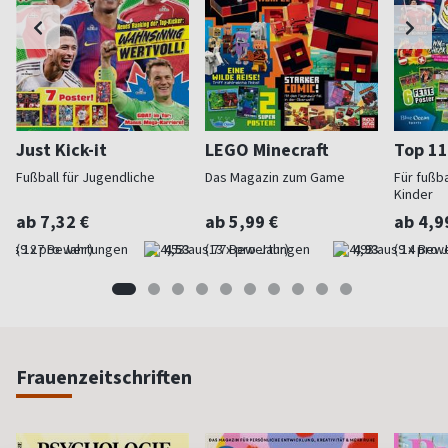
Just Kick-it
LEGO Minecraft
Top 11
Fußball für Jugendliche
Das Magazin zum Game
Für fußb
Kinder
ab 7,32 €
ab 5,99 €
ab 4,9
(9 x pro Jahr)
4,53
(13 x pro Jahr)
4,93
(9 x pro 
Frauenzeitschriften