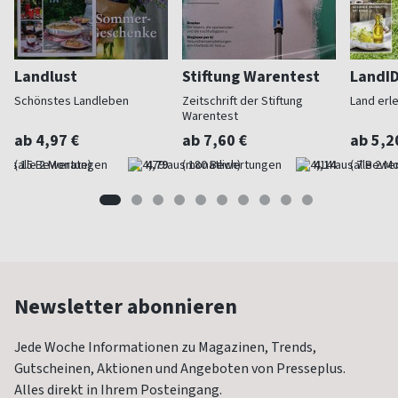
Landlust
Stiftung Warentest
LandI
Schönstes Landleben
Zeitschrift der Stiftung
Land erl
Warentest
ab 4,97 €
ab 7,60 €
ab 5,2
(alle 2 Monate)
4,79
(monatlich)
4,14
(alle 2 M
Newsletter abonnieren
Jede Woche Informationen zu Magazinen, Trends,
Gutscheinen, Aktionen und Angeboten von Presseplus.
Alles direkt in Ihrem Posteingang.