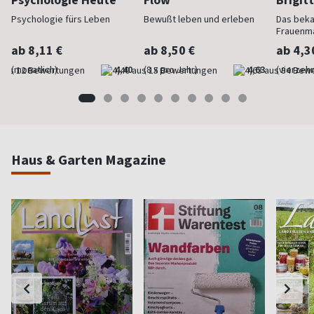
Psychologie Heute
Flow
Brigit
Psychologie fürs Leben
Bewußt leben und erleben
Das bek
Frauenm
ab 8,11 €
ab 8,50 €
ab 4,3
(monatlich)
4,40
(8 x pro Jahr)
4,63
(vierzehn
Haus & Garten Magazine