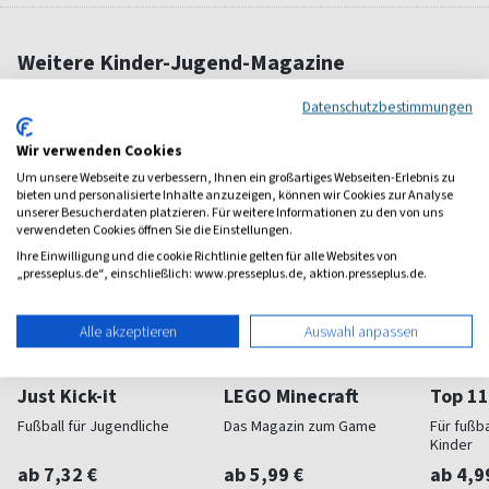
Weitere Kinder-Jugend-Magazine
Datenschutzbestimmungen
Wir verwenden Cookies
Um unsere Webseite zu verbessern, Ihnen ein großartiges Webseiten-Erlebnis zu
bieten und personalisierte Inhalte anzuzeigen, können wir Cookies zur Analyse
unserer Besucherdaten platzieren. Für weitere Informationen zu den von uns
verwendeten Cookies öffnen Sie die Einstellungen.
Ihre Einwilligung und die cookie Richtlinie gelten für alle Websites von
„presseplus.de“, einschließlich: www.presseplus.de, aktion.presseplus.de.
Alle akzeptieren
Auswahl anpassen
Just Kick-it
LEGO Minecraft
Top 11
Fußball für Jugendliche
Das Magazin zum Game
Für fußb
Kinder
ab 7,32 €
ab 5,99 €
ab 4,9