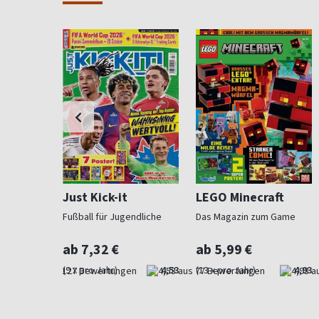
i
Just Kick-it
LEGO Minecraft
Fußball für Jugendliche
Das Magazin zum Game
ab 7,32 €
ab 5,99 €
4,73
(9 x pro Jahr)
4,53
(13 x pro Jahr)
4,93