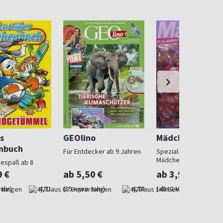
s
GEOlino
Mädchen
nbuch
Für Entdecker ab 9 Jahren
Spezialzeitschrift für
Mädchen
sespaß ab 8
9 €
ab 5,50 €
ab 3,99 €
Jahr)
4,71
(15 x pro Jahr)
4,78
(alle 2 Monate)