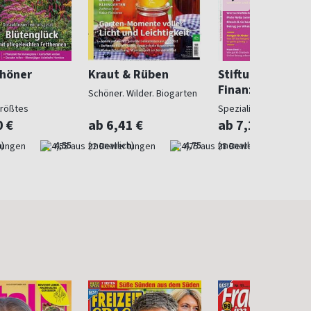
chöner
Kraut & Rüben
Stiftung Warent
Finanzen
Schöner. Wilder. Biogarten
größtes
Spezialist in Geldsach
gazin
0 €
ab 6,41 €
ab 7,10 €
)
4,55
(monatlich)
4,75
(monatlich)