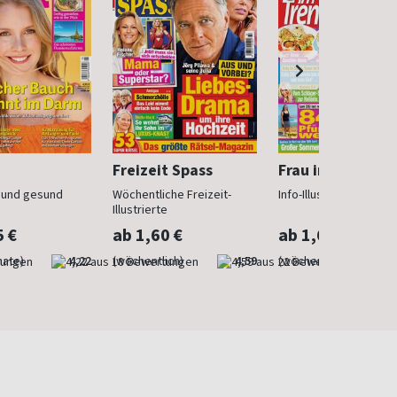
Freizeit Spass
Frau im Trend
n und gesund
Wöchentliche Freizeit-
Info-Illustrierte für Fr
Illustrierte
5 €
ab 1,60 €
ab 1,60 €
nate)
4,22
(wöchentlich)
4,59
(wöchentlich)