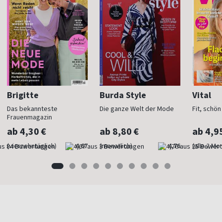
Brigitte
Burda Style
Vital
Das bekannteste
Die ganze Welt der Mode
Fit, schö
Frauenmagazin
ab 4,30 €
ab 8,80 €
ab 4,9
(vierzehntäglich)
4,67
(monatlich)
4,76
(alle 2 Mo