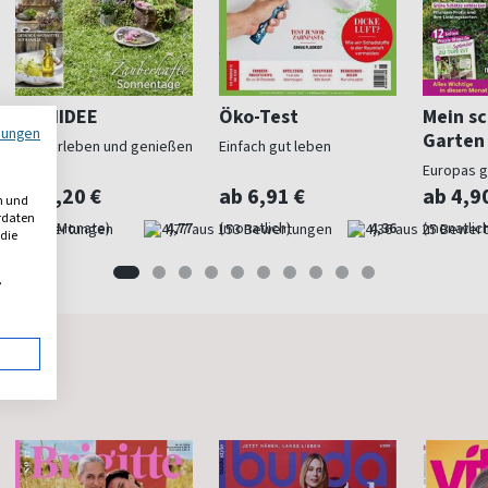
LandIDEE
Öko-Test
Mein s
mungen
Garten
Land erleben und genießen
Einfach gut leben
Europas 
Gartenma
ab 5,20 €
ab 6,91 €
ab 4,9
n und
erdaten
(alle 2 Monate)
4,77
(monatlich)
4,36
(monatlich
 die
,