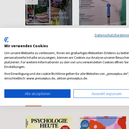
Landlust
Stiftung Warentest
Datenschutzbestim
 Beet und
Schönstes Landleben
Zeitschrift der Stiftung
Warentest
Wir verwenden Cookies
ab 4,97 €
ab 7,60 €
Um unsere Webseite zu verbessern, Ihnen ein großartiges Webseiten-Erlebnis zu biete
personalisierte Inhalte anzuzeigen, können wir Cookies zur Analyse unserer Besuch
4,73
(alle 2 Monate)
4,79
(monatlich)
4,14
platzieren. Für weitere Informationen zu den von uns verwendeten Cookies öffnen Sie
Einstellungen.
Ihre Einwilligung und die cookie Richtlinie gelten für alle Websites von „presseplus.de“
einschließlich: www.presseplus.de, aktion.presseplus.de.
Alle akzeptieren
Auswahl anpassen
Frauenzeitschriften