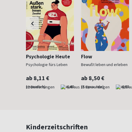
h
Psychologie Heute
Flow
Psychologie fürs Leben
Bewußt leben und erleben
ab 8,11 €
ab 8,50 €
4,83
(monatlich)
4,40
(8 x pro Jahr)
4,63
Kinderzeitschriften