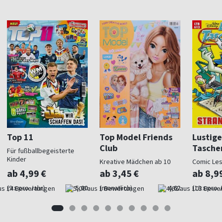
Top 11
Top Model Friends
Lustige
Club
Tasche
Für fußballbegeisterte
Kinder
Kreative Mädchen ab 10
Comic Le
ab 4,99 €
ab 3,45 €
ab 8,9
(9 x pro Jahr)
5,00
(monatlich)
4,62
(13 x pro 