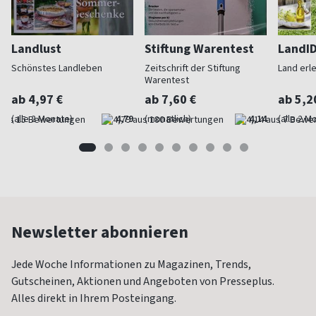
Landlust
Stiftung Warentest
LandI
Schönstes Landleben
Zeitschrift der Stiftung
Land erl
Warentest
ab 4,97 €
ab 7,60 €
ab 5,2
(alle 2 Monate)
4,79
(monatlich)
4,14
(alle 2 M
Newsletter abonnieren
Jede Woche Informationen zu Magazinen, Trends,
Gutscheinen, Aktionen und Angeboten von Presseplus.
Alles direkt in Ihrem Posteingang.