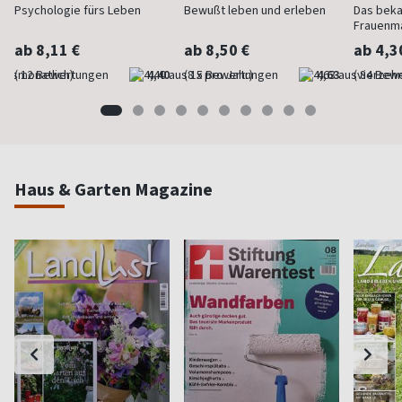
Psychologie fürs Leben
Bewußt leben und erleben
Das bek
Frauenm
ab 8,11 €
ab 8,50 €
ab 4,3
(monatlich)
4,40
(8 x pro Jahr)
4,63
(vierzehn
Haus & Garten Magazine