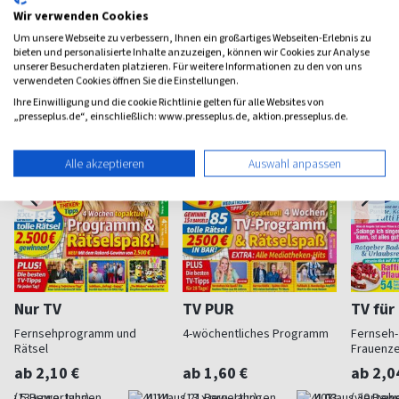
Wir verwenden Cookies
Weitere Fernsehen-Magazine
Um unsere Webseite zu verbessern, Ihnen ein großartiges Webseiten-Erlebnis zu
bieten und personalisierte Inhalte anzuzeigen, können wir Cookies zur Analyse
unserer Besucherdaten platzieren. Für weitere Informationen zu den von uns
verwendeten Cookies öffnen Sie die Einstellungen.
Ihre Einwilligung und die cookie Richtlinie gelten für alle Websites von
„presseplus.de“, einschließlich: www.presseplus.de, aktion.presseplus.de.
Alle akzeptieren
Auswahl anpassen
Nur TV
TV PUR
TV für
Fernsehprogramm und
4-wöchentliches Programm
Fernseh-
Rätsel
Frauenzei
ab 2,10 €
ab 1,60 €
ab 2,0
(13 x pro Jahr)
4,14
(13 x pro Jahr)
4,03
(vierzehn