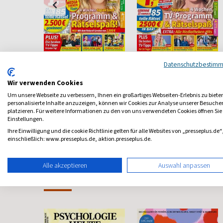
Nur TV
TV PUR
Datenschutzbestim
- und
Fernsehprogramm und
4-wöchentliches
Wir verwenden Cookies
Rätsel
Programm
ab 2,10 €
ab 1,60 €
Um unsere Webseite zu verbessern, Ihnen ein großartiges Webseiten-Erlebnis zu biete
personalisierte Inhalte anzuzeigen, können wir Cookies zur Analyse unserer Besuch
platzieren. Für weitere Informationen zu den von uns verwendeten Cookies öffnen Sie
4,80
(13 x pro Jahr)
4,14
(13 x pro Jahr)
4,03
Einstellungen.
Ihre Einwilligung und die cookie Richtlinie gelten für alle Websites von „presseplus.de“
einschließlich: www.presseplus.de, aktion.presseplus.de.
Alle akzeptieren
Auswahl anpassen
Frauenzeitschriften