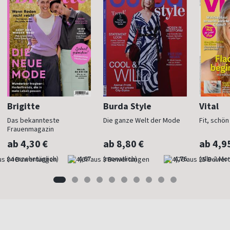
Brigitte
Burda Style
Vital
Das bekannteste
Die ganze Welt der Mode
Fit, schö
Frauenmagazin
ab 4,30 €
ab 8,80 €
ab 4,9
(vierzehntäglich)
4,67
(monatlich)
4,76
(alle 2 Mo