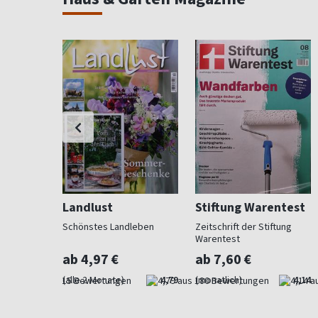
Landlust
Stiftung Warentest
 Beet und
Schönstes Landleben
Zeitschrift der Stiftung
Warentest
ab 4,97 €
ab 7,60 €
4,73
(alle 2 Monate)
4,79
(monatlich)
4,14