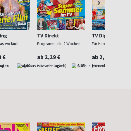
ing
TV Direkt
TV Digital Voda
as wo läuft
Programm alle 2 Wochen
Für Kabel Digital Home
0 €
ab 2,29 €
ab 2,70 €
nate)
4,00
(vierzehntäglich)
3,85
(vierzehntäglich)