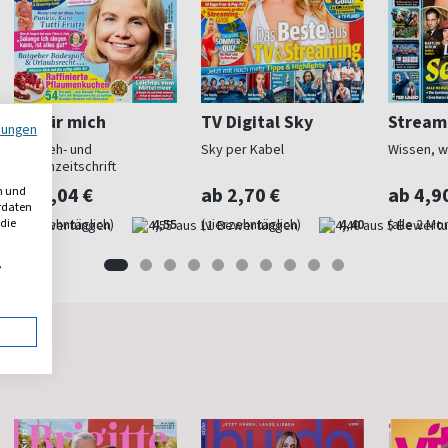
TV für mich
TV Digital Sky
Stream
mungen
Fernseh- und
Sky per Kabel
Wissen, w
Frauenzeitschrift
ab 2,04 €
ab 2,70 €
ab 4,9
n und
erdaten
 die
(vierzehntäglich)
4,55
(vierzehntäglich)
4,40
(alle 2 Mo
,