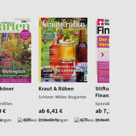
chöner
Kraut & Rüben
Stiftung Warent
Finanzen
Schöner. Wilder. Biogarten
größtes
Spezialist in Geldsach
gazin
0 €
ab 6,41 €
ab 7,10 €
)
4,55
(monatlich)
4,75
(monatlich)