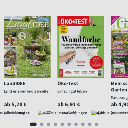
LandIDEE
Öko-Test
Mein s
Garten
Land erleben und genießen
Einfach gut leben
Europas 
Gartenma
ab 5,20 €
ab 6,91 €
ab 4,9
(alle 2 Monate)
4,77
(monatlich)
4,36
(monatlich