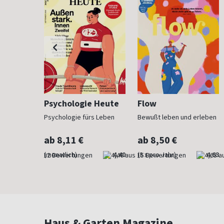
h
Psychologie Heute
Flow
Psychologie fürs Leben
Bewußt leben und erleben
ab 8,11 €
ab 8,50 €
4,83
(monatlich)
4,40
(8 x pro Jahr)
4,63
Haus & Garten Magazine