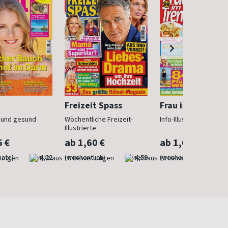
Freizeit Spass
Frau im Trend
n und gesund
Wöchentliche Freizeit-
Info-Illustrierte für Fr
Illustrierte
5 €
ab 1,60 €
ab 1,60 €
nate)
4,22
(wöchentlich)
4,59
(wöchentlich)