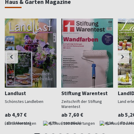
Haus & Garten Magazine
Landlust
Stiftung Warentest
LandI
Schönstes Landleben
Zeitschrift der Stiftung
Land erl
Warentest
ab 4,97 €
ab 7,60 €
ab 5,2
(alle 2 Monate)
4,79
(monatlich)
4,14
(alle 2 M