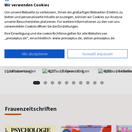
Wir verwenden Cookies
Um unsere Webseite zu verbessern, Ihnen ein großartiges Webseiten-Erlebnis zu
bieten und personalisierte Inhalte anzuzeigen, können wir Cookies zur Analyse
unserer Besucherdaten platzieren. Für weitere Informationen zu den von uns
verwendeten Cookies öffnen Sie die Einstellungen.
Ihre Einwilligung und die cookie Richtlinie gelten für alle Websites von
„presseplus.de“, einschließlich: www.presseplus.de, aktion.presseplus.de.
Selbst gemacht
Flow
11 Fr
Das kreative Ideen-Magazin
Bewußt leben und erleben
Magazin f
Alle akzeptieren
Auswahl anpassen
ab 4,95 €
ab 8,50 €
ab 6,9
(quartalsweise)
4,17
(8 x pro Jahr)
4,63
(monatlic
Frauenzeitschriften