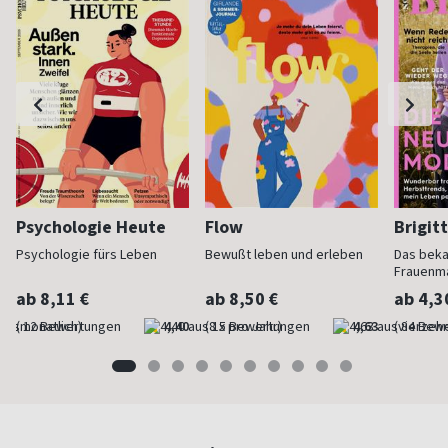
Psychologie Heute
Flow
Brigit
Psychologie fürs Leben
Bewußt leben und erleben
Das bek
Frauenm
ab 8,11 €
ab 8,50 €
ab 4,3
(monatlich)
4,40
(8 x pro Jahr)
4,63
(vierzehn