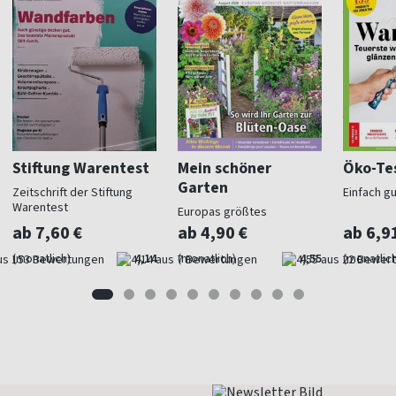
Stiftung Warentest
Mein schöner
Öko-Te
Garten
Zeitschrift der Stiftung
Einfach g
Warentest
Europas größtes
Gartenmagazin
ab 7,60 €
ab 4,90 €
ab 6,9
(monatlich)
4,14
(monatlich)
4,55
(monatlich