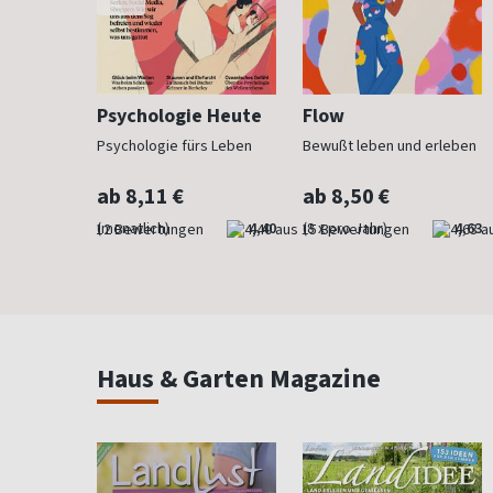
h
Psychologie Heute
Flow
Psychologie fürs Leben
Bewußt leben und erleben
ab 8,11 €
ab 8,50 €
4,83
(monatlich)
4,40
(8 x pro Jahr)
4,63
Haus & Garten Magazine