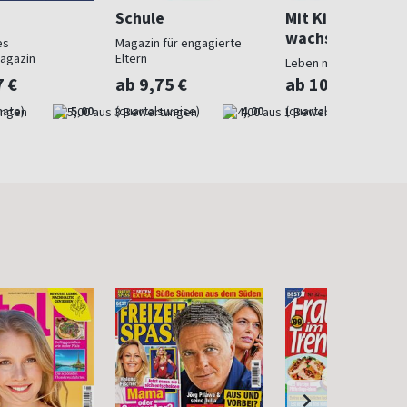
Schule
Mit Kindern
wachsen
es
Magazin für engagierte
agazin
Eltern
Leben mit Kindern
7 €
ab 9,75 €
ab 10,50 €
nate)
5,00
(quartalsweise)
4,00
(quartalsweise)