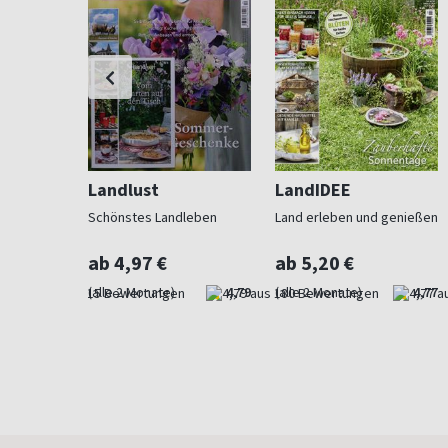
Landlust
LandIDEE
 Beet und
Schönstes Landleben
Land erleben und genießen
ab 4,97 €
ab 5,20 €
4,73
(alle 2 Monate)
4,79
(alle 2 Monate)
4,77