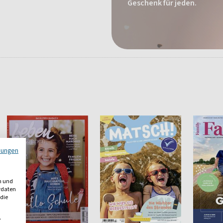
Geschenk für jeden.
mungen
n und
erdaten
 die
,