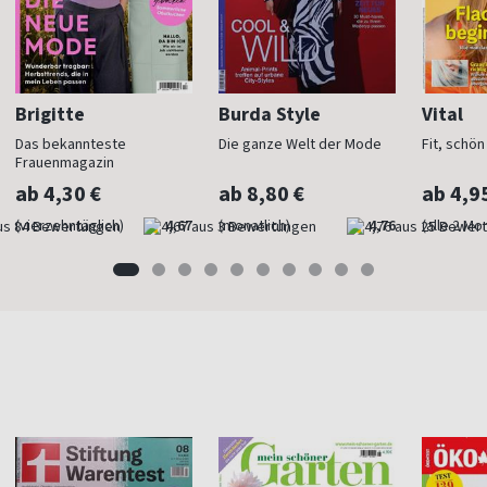
Brigitte
Burda Style
Vital
Das bekannteste
Die ganze Welt der Mode
Fit, schö
Frauenmagazin
ab 4,30 €
ab 8,80 €
ab 4,9
(vierzehntäglich)
4,67
(monatlich)
4,76
(alle 2 Mo