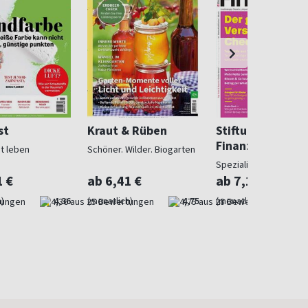
st
Kraut & Rüben
Stiftung Warent
Finanzen
ut leben
Schöner. Wilder. Biogarten
Spezialist in Geldsach
1 €
ab 6,41 €
ab 7,10 €
)
4,36
(monatlich)
4,75
(monatlich)