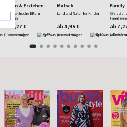
Leben & Erziehen
Matsch
Family
Das praktische Eltern-
Land und Natur für Kinder
Christlich
Magazin
Familienm
ab 6,27 €
ab 4,95 €
ab 7,2
(11 x pro Jahr)
2,67
(monatlich)
5,00
(alle 2 Mo