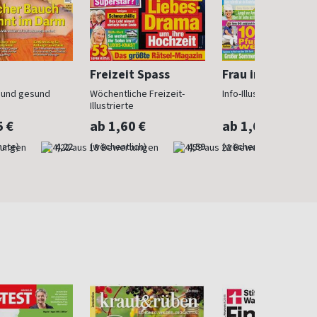
Freizeit Spass
Frau im Trend
n und gesund
Wöchentliche Freizeit-
Info-Illustrierte für Fr
Illustrierte
5 €
ab 1,60 €
ab 1,60 €
nate)
4,22
(wöchentlich)
4,59
(wöchentlich)