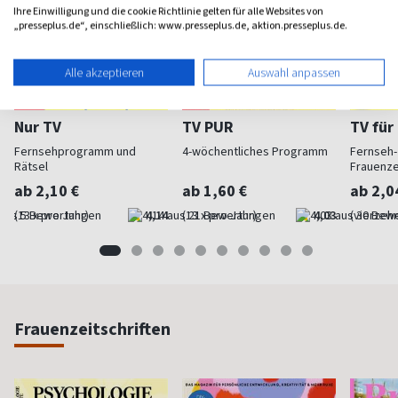
Ihre Einwilligung und die cookie Richtlinie gelten für alle Websites von
„presseplus.de“, einschließlich: www.presseplus.de, aktion.presseplus.de.
Alle akzeptieren
Auswahl anpassen
Nur TV
TV PUR
TV für
Fernsehprogramm und
4-wöchentliches Programm
Fernseh-
Rätsel
Frauenzei
ab 2,10 €
ab 1,60 €
ab 2,0
(13 x pro Jahr)
4,14
(13 x pro Jahr)
4,03
(vierzehn
Frauenzeitschriften