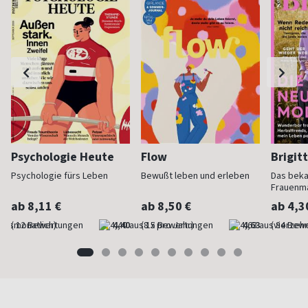
Psychologie Heute
Flow
Brigit
Psychologie fürs Leben
Bewußt leben und erleben
Das bek
Frauenm
ab 8,11 €
ab 8,50 €
ab 4,3
(monatlich)
4,40
(8 x pro Jahr)
4,63
(vierzehn