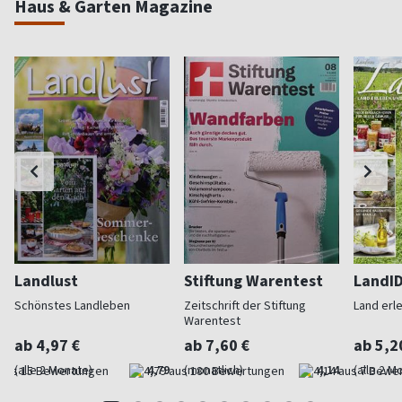
Haus & Garten Magazine
Landlust
Stiftung Warentest
LandI
Schönstes Landleben
Zeitschrift der Stiftung
Land erl
Warentest
ab 4,97 €
ab 7,60 €
ab 5,2
(alle 2 Monate)
4,79
(monatlich)
4,14
(alle 2 M