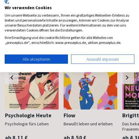
Wir verwenden Cookies
Um unsere Webseite zu verbessern, Ihnen ein großartiges Webseiten-Erlebnis zu
Frauenzeitschriften
bieten und personalisierte Inhalte anzuzeigen, können wir Cookies zur Analyse
unserer Besucherdaten platzieren. Für weitere Informationen zu den von uns
verwendeten Cookies öffnen Sie die Einstellungen.
Ihre Einwilligung und die cookie Richtlinie gelten für alle Websites von
„presseplus.de“, einschließlich: www.presseplus.de, aktion.presseplus.de.
Alle akzeptieren
Auswahl anpassen
Psychologie Heute
Flow
Brigit
Psychologie fürs Leben
Bewußt leben und erleben
Das bek
Frauenm
ab 8,11 €
ab 8,50 €
ab 4,3