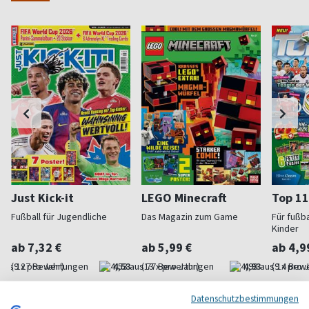
Just Kick-it
LEGO Minecraft
Top 11
Fußball für Jugendliche
Das Magazin zum Game
Für fußb
Kinder
ab 7,32 €
ab 5,99 €
ab 4,9
(9 x pro Jahr)
4,53
(13 x pro Jahr)
4,93
(9 x pro 
Datenschutzbestimmungen