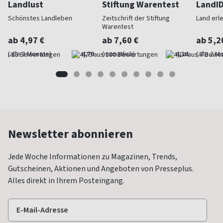
Landlust
Stiftung Warentest
LandI
Schönstes Landleben
Zeitschrift der Stiftung
Land erl
Warentest
ab 4,97 €
ab 7,60 €
ab 5,2
(alle 2 Monate)
4,79
(monatlich)
4,14
(alle 2 M
Newsletter abonnieren
Jede Woche Informationen zu Magazinen, Trends,
Gutscheinen, Aktionen und Angeboten von Presseplus.
Alles direkt in Ihrem Posteingang.