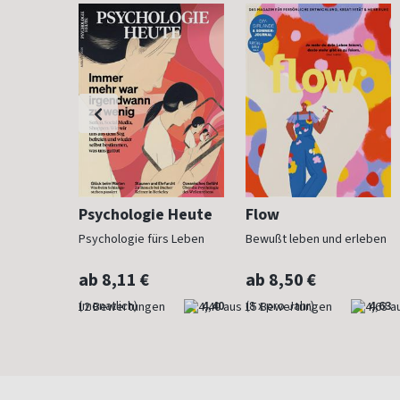
h
Psychologie Heute
Flow
Psychologie fürs Leben
Bewußt leben und erleben
ab 8,11 €
ab 8,50 €
4,83
(monatlich)
4,40
(8 x pro Jahr)
4,63