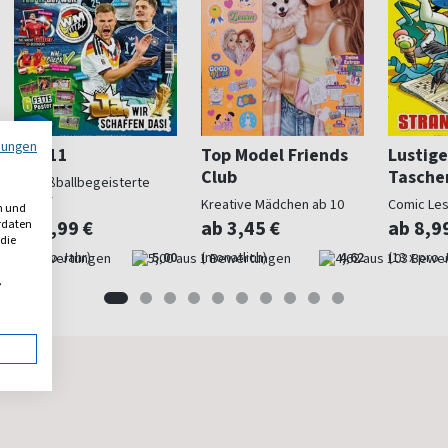
mungen
Top 11
Top Model Friends
Lustige
Club
Tasche
Für fußballbegeisterte
Kinder
Kreative Mädchen ab 10
Comic Le
n und
ab 4,99 €
ab 3,45 €
ab 8,9
erdaten
 die
(9 x pro Jahr)
5,00
(monatlich)
4,62
(13 x pro 
,