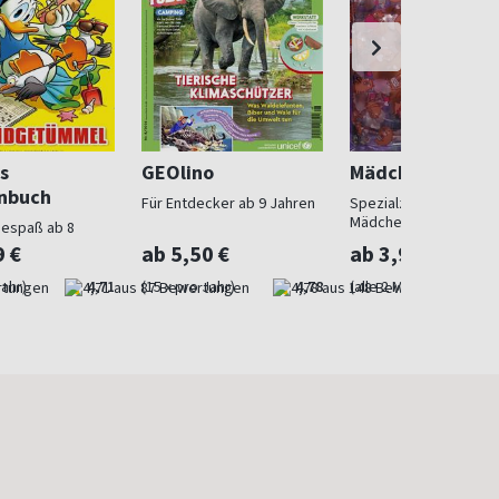
s
GEOlino
Mädchen
nbuch
Für Entdecker ab 9 Jahren
Spezialzeitschrift für
Mädchen
sespaß ab 8
9 €
ab 5,50 €
ab 3,99 €
Jahr)
4,71
(15 x pro Jahr)
4,78
(alle 2 Monate)