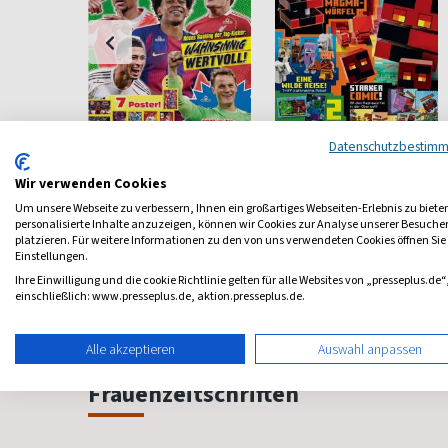
Datenschutzbestim
i
Just Kick-it
LEGO Minecraft
Fußball für Jugendliche
Das Magazin zum Game
Wir verwenden Cookies
Um unsere Webseite zu verbessern, Ihnen ein großartiges Webseiten-Erlebnis zu biete
ab 7,32 €
ab 5,99 €
personalisierte Inhalte anzuzeigen, können wir Cookies zur Analyse unserer Besuch
platzieren. Für weitere Informationen zu den von uns verwendeten Cookies öffnen Sie
Einstellungen.
4,73
(9 x pro Jahr)
4,53
(13 x pro Jahr)
4,93
Ihre Einwilligung und die cookie Richtlinie gelten für alle Websites von „presseplus.de“
einschließlich: www.presseplus.de, aktion.presseplus.de.
Alle akzeptieren
Auswahl anpassen
Frauenzeitschriften