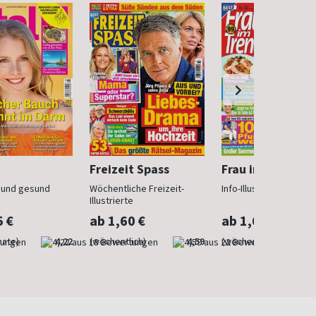
Freizeit Spass
Frau im Trend
n und gesund
Wöchentliche Freizeit-
Info-Illustrierte für Fr
Illustrierte
5 €
ab 1,60 €
ab 1,60 €
nate)
4,22
(wöchentlich)
4,59
(wöchentlich)