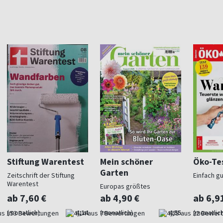
Stiftung Warentest
Mein schöner
Öko-Te
Garten
Zeitschrift der Stiftung
Einfach g
Warentest
Europas größtes
Gartenmagazin
ab 7,60 €
ab 4,90 €
ab 6,9
(monatlich)
4,14
(monatlich)
4,55
(monatlich