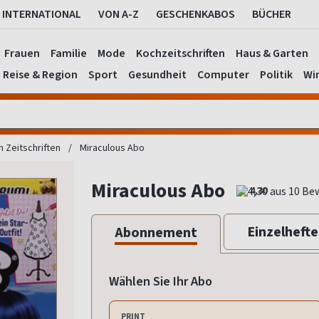
INTERNATIONAL
VON A-Z
GESCHENKABOS
BÜCHER
Frauen
Familie
Mode
Kochzeitschriften
Haus & Garten
Reise & Region
Sport
Gesundheit
Computer
Politik
Wir
 Zeitschriften
Miraculous Abo
Miraculous Abo
4,30
Einzelhefte
Abonnement
Wählen Sie Ihr Abo
PRINT