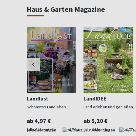
Haus & Garten Magazine
Landlust
LandIDEE
 Beet und
Schönstes Landleben
Land erleben und genießen
ab 4,97 €
ab 5,20 €
4,73
(alle 2 Monate)
4,79
(alle 2 Monate)
4,77