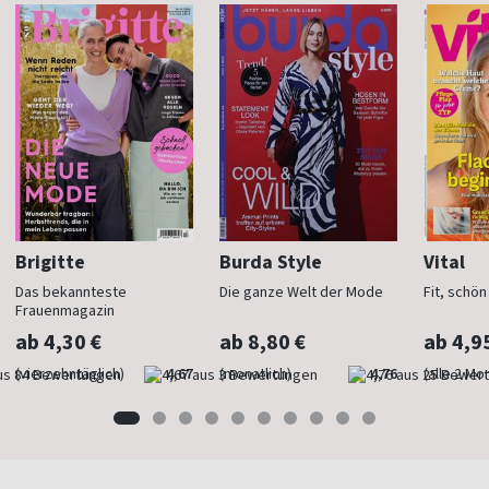
Brigitte
Burda Style
Vital
Das bekannteste
Die ganze Welt der Mode
Fit, schö
Frauenmagazin
ab 4,30 €
ab 8,80 €
ab 4,9
(vierzehntäglich)
4,67
(monatlich)
4,76
(alle 2 Mo