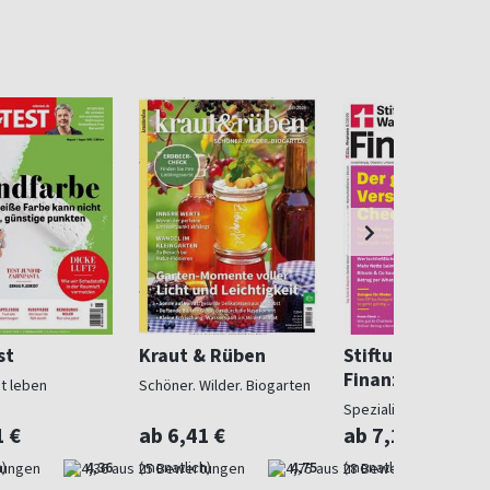
st
Kraut & Rüben
Stiftung Warent
Finanzen
ut leben
Schöner. Wilder. Biogarten
Spezialist in Geldsach
1 €
ab 6,41 €
ab 7,10 €
)
4,36
(monatlich)
4,75
(monatlich)