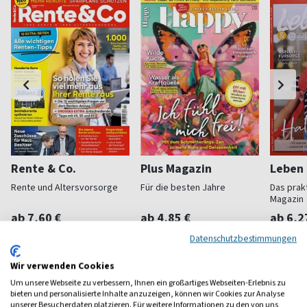
Rente & Co.
Plus Magazin
Leben 
Rente und Altersvorsorge
Für die besten Jahre
Das prakt
Magazin
ab 7,60 €
ab 4,85 €
ab 6,2
(alle 2 Monate)
4,63
(18 x pro Jahr)
5,00
(11 x pro
Datenschutzbestimmungen
Wir verwenden Cookies
Um unsere Webseite zu verbessern, Ihnen ein großartiges Webseiten-Erlebnis zu
bieten und personalisierte Inhalte anzuzeigen, können wir Cookies zur Analyse
unserer Besucherdaten platzieren. Für weitere Informationen zu den von uns