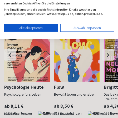
verwendeten Cookies öffnen Sie die Einstellungen.
Frauenzeitschriften
Ihre Einwilligung und die cookie Richtlinie gelten für alle Websites von
„presseplus.de“, einschließlich: www.presseplus.de, aktion.presseplus.de.
Alle akzeptieren
Auswahl anpassen
Psychologie Heute
Flow
Brigit
Psychologie fürs Leben
Bewußt leben und erleben
Das bek
Frauenm
ab 8,11 €
ab 8,50 €
ab 4,3
(monatlich)
4,40
(8 x pro Jahr)
4,63
(vierzehn