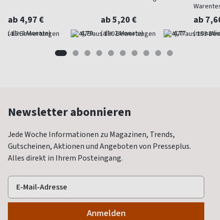
Warente
ab 4,97 €
ab 5,20 €
ab 7,6
(alle 2 Monate)
4,79
(alle 2 Monate)
4,77
(monatlic
Newsletter abonnieren
Jede Woche Informationen zu Magazinen, Trends,
Gutscheinen, Aktionen und Angeboten von Presseplus.
Alles direkt in Ihrem Posteingang.