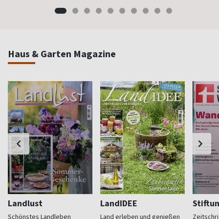
Haus & Garten Magazine
Landlust
LandIDEE
Stiftu
Schönstes Landleben
Land erleben und genießen
Zeitschri