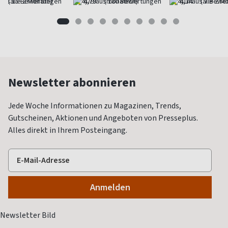
(alle 2 Monate)
4,79
(monatlich)
4,14
(alle 2 M
Newsletter abonnieren
Jede Woche Informationen zu Magazinen, Trends,
Gutscheinen, Aktionen und Angeboten von Presseplus.
Alles direkt in Ihrem Posteingang.