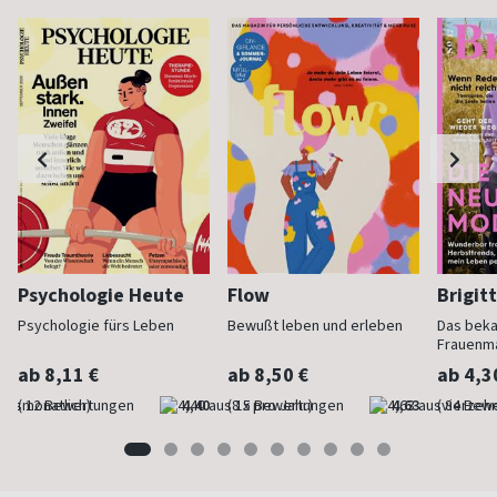
Psychologie Heute
Flow
Brigit
Psychologie fürs Leben
Bewußt leben und erleben
Das bek
Frauenm
ab 8,11 €
ab 8,50 €
ab 4,3
(monatlich)
4,40
(8 x pro Jahr)
4,63
(vierzehn