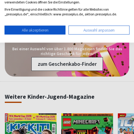
Klappt super. Mein Enkel ist begeistert und freut sich jedes mal sehr
verwendeten Cookies öffnen Sie die Einstellungen.
wenn er das neue Heft erhält
Ihre Einwilligung und die cookie Richtlinie gelten für alle Websites von
„presseplus.de“, einschließlich: www.presseplus.de, aktion.presseplus.de.
Alle Leserbewertungen anzeigen
Alle akzeptieren
Auswahl anpassen
1 Jahr Freude schenken!
Bei einer Auswahl von über 1.800 Magazinen finden Sie das
richtige Geschenk für jeden.
zum Geschenkabo-Finder
Weitere Kinder-Jugend-Magazine