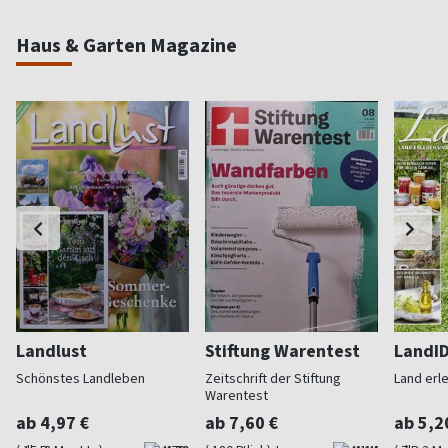
Haus & Garten Magazine
Landlust
Stiftung Warentest
LandI
Schönstes Landleben
Zeitschrift der Stiftung
Land erl
Warentest
ab 4,97 €
ab 7,60 €
ab 5,2