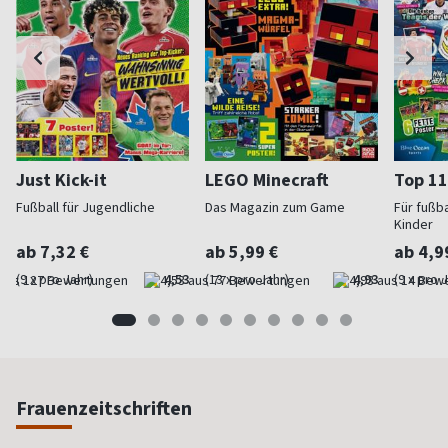
Just Kick-it
LEGO Minecraft
Top 11
Fußball für Jugendliche
Das Magazin zum Game
Für fußb
Kinder
ab 7,32 €
ab 5,99 €
ab 4,9
(9 x pro Jahr)
4,53
(13 x pro Jahr)
4,93
(9 x pro 
Frauenzeitschriften