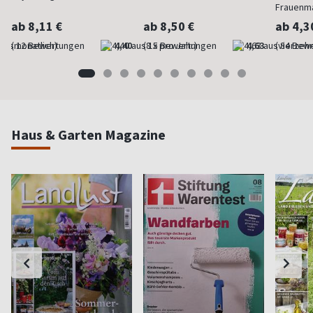
Frauenm
ab 8,11 €
ab 8,50 €
ab 4,3
(monatlich)
4,40
(8 x pro Jahr)
4,63
(vierzehn
Haus & Garten Magazine