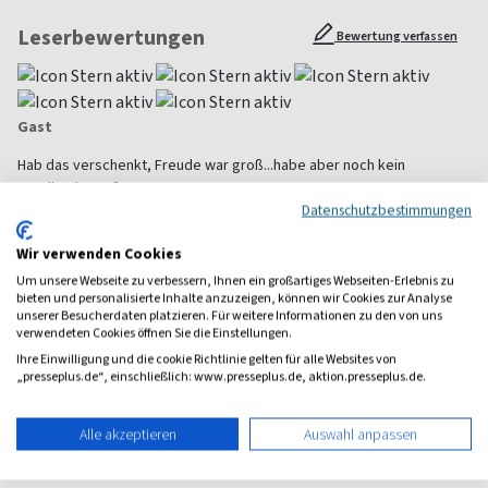
Leserbewertungen
Bewertung verfassen
Gast
Hab das verschenkt, Freude war groß...habe aber noch kein
Feedback. Gruß
Datenschutzbestimmungen
Alle Leserbewertungen anzeigen
Wir verwenden Cookies
Um unsere Webseite zu verbessern, Ihnen ein großartiges Webseiten-Erlebnis zu
bieten und personalisierte Inhalte anzuzeigen, können wir Cookies zur Analyse
1 Jahr Freude schenken!
unserer Besucherdaten platzieren. Für weitere Informationen zu den von uns
verwendeten Cookies öffnen Sie die Einstellungen.
Bei einer Auswahl von über 1.800 Magazinen finden Sie das
richtige Geschenk für jeden.
Ihre Einwilligung und die cookie Richtlinie gelten für alle Websites von
„presseplus.de“, einschließlich: www.presseplus.de, aktion.presseplus.de.
zum Geschenkabo-Finder
Alle akzeptieren
Auswahl anpassen