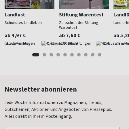
Landlust
Stiftung Warentest
LandI
Schönstes Landleben
Zeitschrift der Stiftung
Land erl
Warentest
ab 4,97 €
ab 7,60 €
ab 5,2
(alle 2 Monate)
4,79
(monatlich)
4,14
(alle 2 M
Newsletter abonnieren
Jede Woche Informationen zu Magazinen, Trends,
Gutscheinen, Aktionen und Angeboten von Presseplus.
Alles direkt in Ihrem Posteingang.