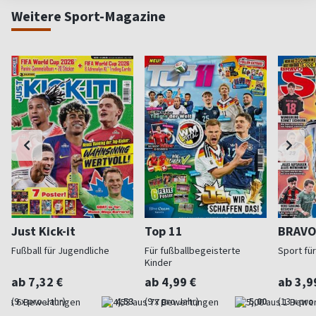
Weitere Sport-Magazine
Just Kick-it
Top 11
BRAVO
Fußball für Jugendliche
Für fußballbegeisterte
Sport fü
Kinder
ab 7,32 €
ab 4,99 €
ab 3,9
(9 x pro Jahr)
4,53
(9 x pro Jahr)
5,00
(13 x pro