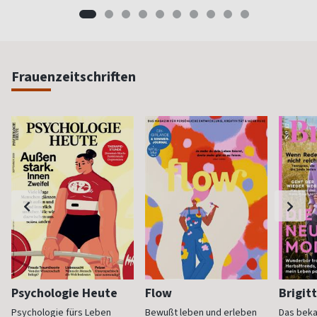
Frauenzeitschriften
Psychologie Heute
Flow
Brigit
Psychologie fürs Leben
Bewußt leben und erleben
Das bek