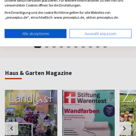
unserer Besucherdaten platzieren. Für weitere Informationen zu den von uns
Psychologie Heute
Flow
Brigit
verwendeten Cookies öffnen Sie die Einstellungen.
Psychologie fürs Leben
Bewußt leben und erleben
Das bek
Ihre Einwilligung und die cookie Richtlinie gelten für alle Websites von
Frauenm
„presseplus.de“, einschließlich: www.presseplus.de, aktion.presseplus.de.
ab 8,11 €
ab 8,50 €
ab 4,3
Alle akzeptieren
Auswahl anpassen
(monatlich)
4,40
(8 x pro Jahr)
4,63
(vierzehn
Haus & Garten Magazine