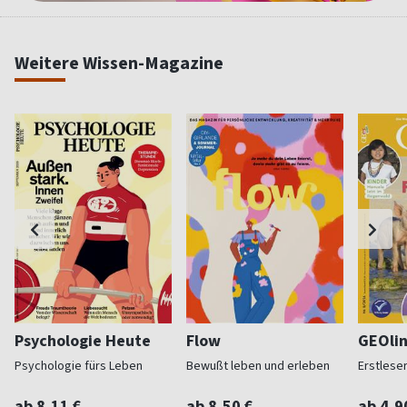
Weitere Wissen-Magazine
Psychologie Heute
Flow
GEOlin
Psychologie fürs Leben
Bewußt leben und erleben
Erstleser
ab 8,11 €
ab 8,50 €
ab 4,9