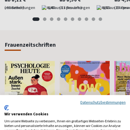
(monatlich)
4,40
(8 x pro Jahr)
4,63
(15 x pro
Frauenzeitschriften
Datenschutzbestimmungen
Wir verwenden Cookies
Um unsere Webseite zu verbessern, Ihnen ein großartiges Webseiten-Erlebnis zu
bieten und personalisierte Inhalte anzuzeigen, können wir Cookies zur Analyse