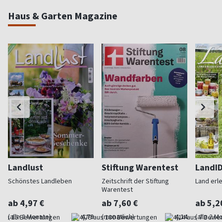
Haus & Garten Magazine
Landlust
Stiftung Warentest
LandI
Schönstes Landleben
Zeitschrift der Stiftung
Land erl
Warentest
ab 4,97 €
ab 7,60 €
ab 5,2
(alle 2 Monate)
4,79
(monatlich)
4,14
(alle 2 M