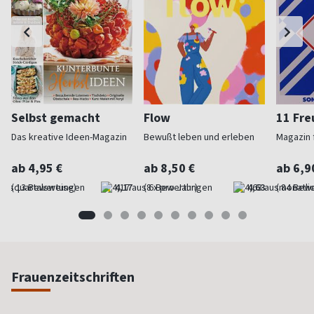
Selbst gemacht
Flow
11 Fr
Das kreative Ideen-Magazin
Bewußt leben und erleben
Magazin f
ab 4,95 €
ab 8,50 €
ab 6,9
(quartalsweise)
4,17
(8 x pro Jahr)
4,63
(monatlic
Frauenzeitschriften