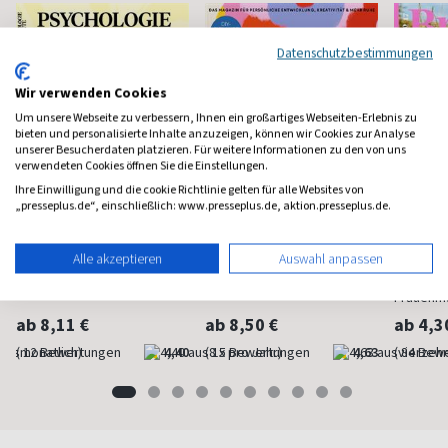
Datenschutzbestimmungen
Wir verwenden Cookies
Um unsere Webseite zu verbessern, Ihnen ein großartiges Webseiten-Erlebnis zu
bieten und personalisierte Inhalte anzuzeigen, können wir Cookies zur Analyse
unserer Besucherdaten platzieren. Für weitere Informationen zu den von uns
verwendeten Cookies öffnen Sie die Einstellungen.
Ihre Einwilligung und die cookie Richtlinie gelten für alle Websites von
„presseplus.de“, einschließlich: www.presseplus.de, aktion.presseplus.de.
Psychologie Heute
Flow
Brigit
Alle akzeptieren
Auswahl anpassen
Psychologie fürs Leben
Bewußt leben und erleben
Das bek
Frauenm
ab 8,11 €
ab 8,50 €
ab 4,3
(monatlich)
4,40
(8 x pro Jahr)
4,63
(vierzehn