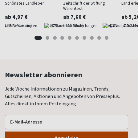
Schönstes Landleben
Zeitschrift der Stiftung
Land erl
Warentest
ab 4,97 €
ab 7,60 €
ab 5,2
(alle 2 Monate)
4,79
(monatlich)
4,14
(alle 2 M
Newsletter abonnieren
Jede Woche Informationen zu Magazinen, Trends,
Gutscheinen, Aktionen und Angeboten von Presseplus.
Alles direkt in Ihrem Posteingang.