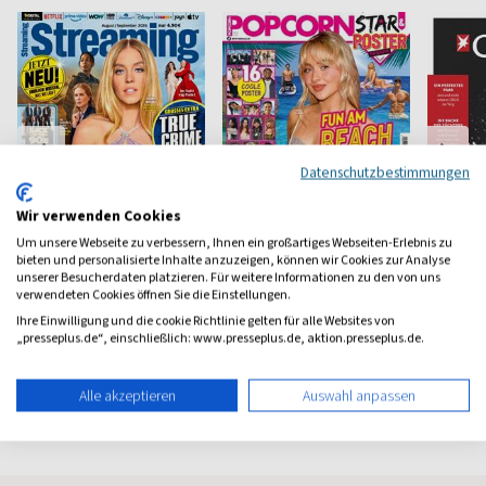
Datenschutzbestimmungen
Wir verwenden Cookies
Um unsere Webseite zu verbessern, Ihnen ein großartiges Webseiten-Erlebnis zu
bieten und personalisierte Inhalte anzuzeigen, können wir Cookies zur Analyse
unserer Besucherdaten platzieren. Für weitere Informationen zu den von uns
Streaming
Popcorn
stern 
verwendeten Cookies öffnen Sie die Einstellungen.
Wissen, was wo läuft
Teen Magazin
Krimis a
Ihre Einwilligung und die cookie Richtlinie gelten für alle Websites von
Leben
„presseplus.de“, einschließlich: www.presseplus.de, aktion.presseplus.de.
ab 4,90 €
ab 3,99 €
ab 7,5
(alle 2 Monate)
4,00
(alle 2 Monate)
4,29
(7 x pro 
Alle akzeptieren
Auswahl anpassen