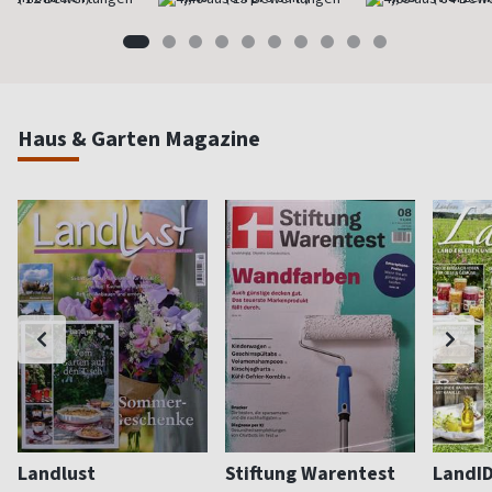
Haus & Garten Magazine
Landlust
Stiftung Warentest
LandI