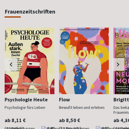
Frauenzeitschriften
Psychologie Heute
Flow
Brigit
Psychologie fürs Leben
Bewußt leben und erleben
Das bek
Frauenm
ab 8,11 €
ab 8,50 €
ab 4,3
(monatlich)
4,40
(8 x pro Jahr)
4,63
(vierzehn