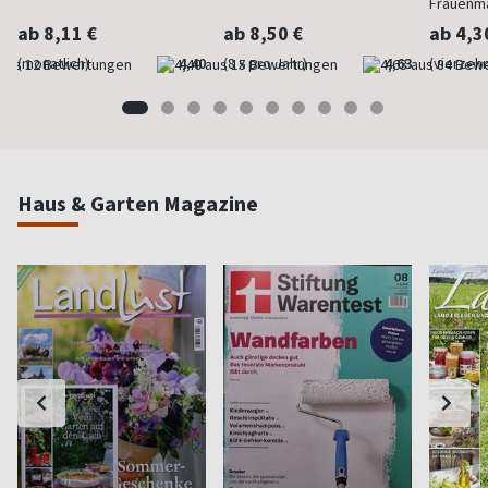
Frauenm
ab 8,11 €
ab 8,50 €
ab 4,3
(monatlich)
4,40
(8 x pro Jahr)
4,63
(vierzehn
Haus & Garten Magazine