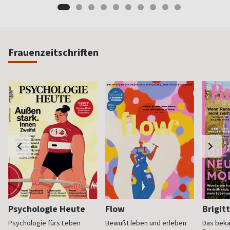
Frauenzeitschriften
Psychologie Heute
Flow
Brigit
Psychologie fürs Leben
Bewußt leben und erleben
Das bek