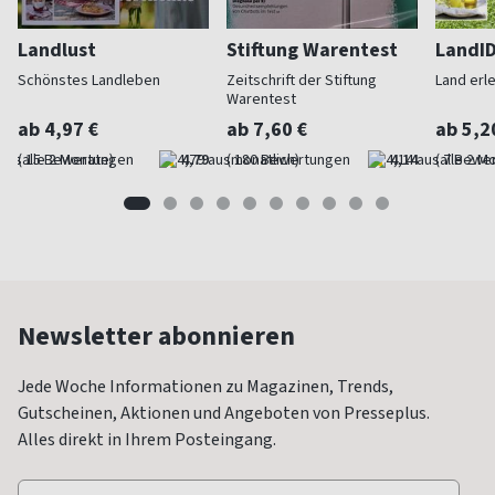
Landlust
Stiftung Warentest
LandI
Schönstes Landleben
Zeitschrift der Stiftung
Land erl
Warentest
ab 4,97 €
ab 7,60 €
ab 5,2
(alle 2 Monate)
4,79
(monatlich)
4,14
(alle 2 M
Newsletter abonnieren
Jede Woche Informationen zu Magazinen, Trends,
Gutscheinen, Aktionen und Angeboten von Presseplus.
Alles direkt in Ihrem Posteingang.