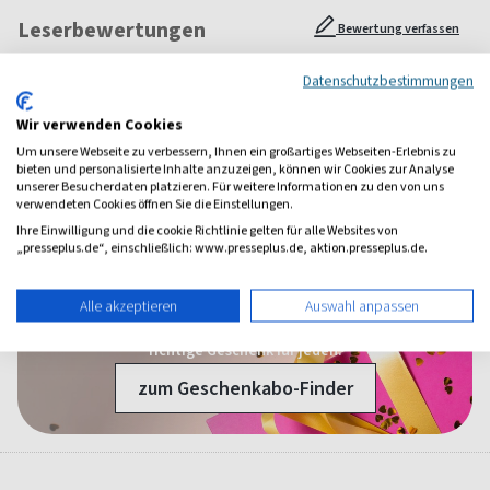
Leserbewertungen
Bewertung verfassen
Datenschutzbestimmungen
Marion
Wir verwenden Cookies
Um unsere Webseite zu verbessern, Ihnen ein großartiges Webseiten-Erlebnis zu
Eine tolle Häkelzeitschrift mit wirklich tollen Anleitungen für Anfänger
bieten und personalisierte Inhalte anzuzeigen, können wir Cookies zur Analyse
bis Fortgeschritten
unserer Besucherdaten platzieren. Für weitere Informationen zu den von uns
verwendeten Cookies öffnen Sie die Einstellungen.
Alle Leserbewertungen anzeigen
Ihre Einwilligung und die cookie Richtlinie gelten für alle Websites von
„presseplus.de“, einschließlich: www.presseplus.de, aktion.presseplus.de.
1 Jahr Freude schenken!
Alle akzeptieren
Auswahl anpassen
Bei einer Auswahl von über 1.800 Magazinen finden Sie das
richtige Geschenk für jeden.
zum Geschenkabo-Finder