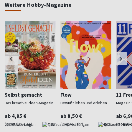
Weitere Hobby-Magazine
Selbst gemacht
Flow
11 Fr
Das kreative Ideen-Magazin
Bewußt leben und erleben
Magazin f
ab 4,95 €
ab 8,50 €
ab 6,9
(quartalsweise)
4,17
(8 x pro Jahr)
4,63
(monatlic