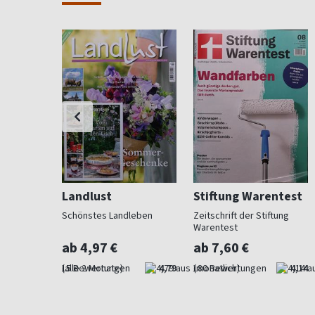
Landlust
Stiftung Warentest
 Beet und
Schönstes Landleben
Zeitschrift der Stiftung
Warentest
ab 4,97 €
ab 7,60 €
4,73
(alle 2 Monate)
4,79
(monatlich)
4,14