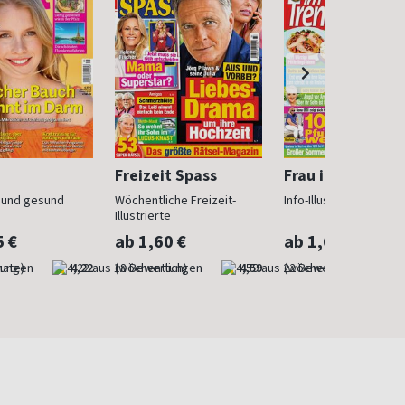
Freizeit Spass
Frau im Trend
n und gesund
Wöchentliche Freizeit-
Info-Illustrierte für Fr
Illustrierte
5 €
ab 1,60 €
ab 1,60 €
nate)
4,22
(wöchentlich)
4,59
(wöchentlich)