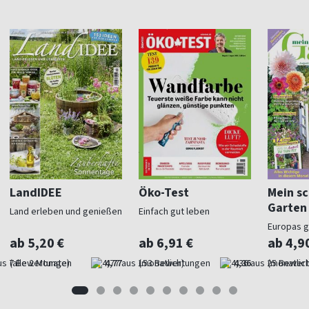
LandIDEE
Öko-Test
Mein s
Garten
Land erleben und genießen
Einfach gut leben
Europas 
Gartenma
ab 5,20 €
ab 6,91 €
ab 4,9
(alle 2 Monate)
4,77
(monatlich)
4,36
(monatlich