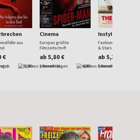
erbrechen
Cinema
Instyle
inalfälle aus
Europas größte
Fashion, Beauty, Lifes
and
Filmzeitschrift
& Stars
0 €
ab 5,80 €
ab 5,30 €
nate)
5,00
(monatlich)
4,80
(monatlich)