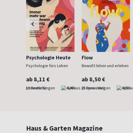
h
Psychologie Heute
Flow
Psychologie fürs Leben
Bewußt leben und erleben
ab 8,11 €
ab 8,50 €
4,83
(monatlich)
4,40
(8 x pro Jahr)
4,63
Haus & Garten Magazine