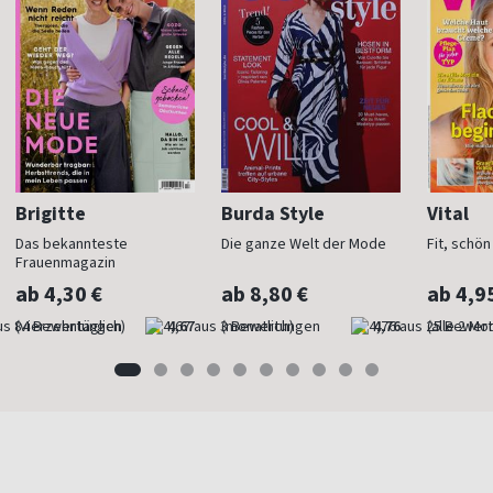
Brigitte
Burda Style
Vital
Das bekannteste
Die ganze Welt der Mode
Fit, schö
Frauenmagazin
ab 4,30 €
ab 8,80 €
ab 4,9
(vierzehntäglich)
4,67
(monatlich)
4,76
(alle 2 Mo