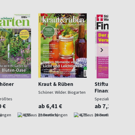
chöner
Kraut & Rüben
Stiftung Warent
Finanzen
Schöner. Wilder. Biogarten
größtes
Spezialist in Geldsach
gazin
0 €
ab 6,41 €
ab 7,10 €
)
4,55
(monatlich)
4,75
(monatlich)