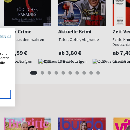
stern Crime
Aktuelle Krimi
Zeit V
mungen
Krimis aus dem wahren
Täter, Opfer, Abgründe
Echte Krim
Leben
Deutschl
ab 7,59 €
ab 3,80 €
ab 7,4
n und
erdaten
(7 x pro Jahr)
4,92
(alle 2 Monate)
0,00
(alle 2 Mo
 die
,