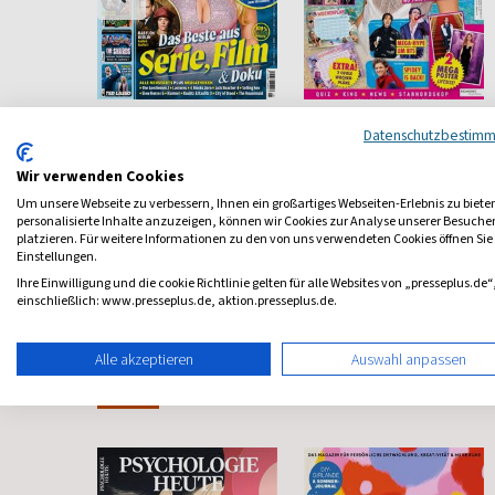
Streaming
Popcorn
Datenschutzbestim
Wissen, was wo läuft
Teen Magazin
Wir verwenden Cookies
ab 4,90 €
ab 3,99 €
Um unsere Webseite zu verbessern, Ihnen ein großartiges Webseiten-Erlebnis zu biete
personalisierte Inhalte anzuzeigen, können wir Cookies zur Analyse unserer Besuch
4,75
(alle 2 Monate)
4,00
(alle 2 Monate)
4,29
platzieren. Für weitere Informationen zu den von uns verwendeten Cookies öffnen Sie
Einstellungen.
Ihre Einwilligung und die cookie Richtlinie gelten für alle Websites von „presseplus.de“
einschließlich: www.presseplus.de, aktion.presseplus.de.
Alle akzeptieren
Auswahl anpassen
Frauenzeitschriften