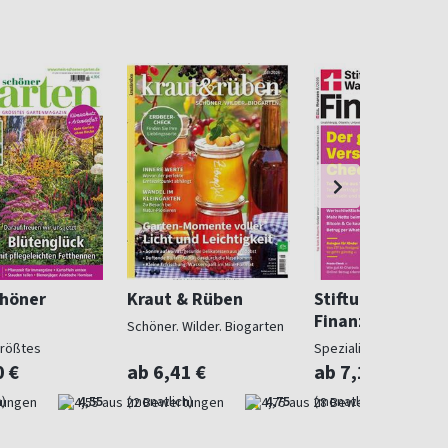
chöner
Kraut & Rüben
Stiftung Warent
Finanzen
Schöner. Wilder. Biogarten
größtes
Spezialist in Geldsach
gazin
0 €
ab 6,41 €
ab 7,10 €
)
4,55
(monatlich)
4,75
(monatlich)