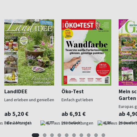
LandIDEE
Öko-Test
Mein s
Garten
Land erleben und genießen
Einfach gut leben
Europas 
Gartenma
ab 5,20 €
ab 6,91 €
ab 4,9
(alle 2 Monate)
4,77
(monatlich)
4,36
(monatlich