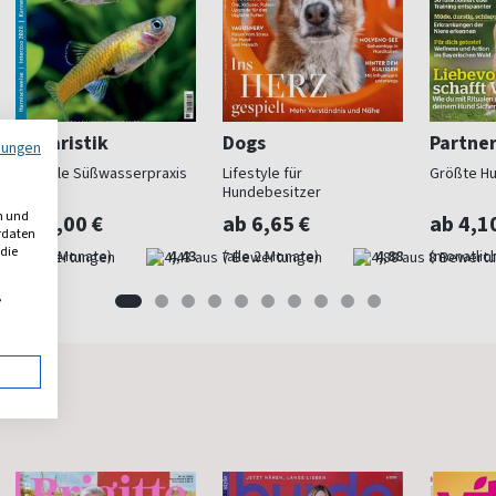
Aquaristik
Dogs
Partne
mungen
Aktuelle Süßwasserpraxis
Lifestyle für
Größte Hu
Hundebesitzer
n und
ab 8,00 €
ab 6,65 €
ab 4,1
erdaten
 die
(alle 2 Monate)
4,43
(alle 2 Monate)
4,88
(monatlich
,