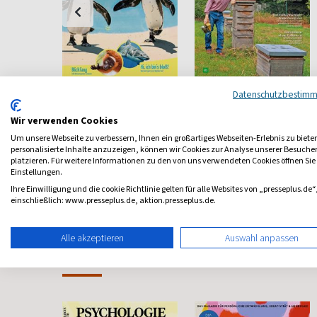
und
Tierfreund
Deutsches
Datenschutzbestim
Bienenjournal
t
Das junge Wissensmagazin
Wir verwenden Cookies
Für die Imker
Um unsere Webseite zu verbessern, Ihnen ein großartiges Webseiten-Erlebnis zu biete
ab 5,40 €
ab 5,58 €
personalisierte Inhalte anzuzeigen, können wir Cookies zur Analyse unserer Besuch
platzieren. Für weitere Informationen zu den von uns verwendeten Cookies öffnen Sie
4,00
(monatlich)
4,88
(monatlich)
4,00
Einstellungen.
Ihre Einwilligung und die cookie Richtlinie gelten für alle Websites von „presseplus.de“
einschließlich: www.presseplus.de, aktion.presseplus.de.
Alle akzeptieren
Auswahl anpassen
Frauenzeitschriften