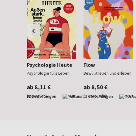
h
Psychologie Heute
Flow
Psychologie fürs Leben
Bewußt leben und erleben
ab 8,11 €
ab 8,50 €
4,83
(monatlich)
4,40
(8 x pro Jahr)
4,63