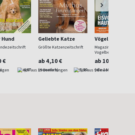
r Hund
Geliebte Katze
Vögel
ndezeitschrift
Größte Katzenzeitschrift
Magazin für
Vogelbeobachtung
0 €
ab 4,10 €
ab 10,33 €
)
4,67
(monatlich)
5,00
(alle 2 Monate)