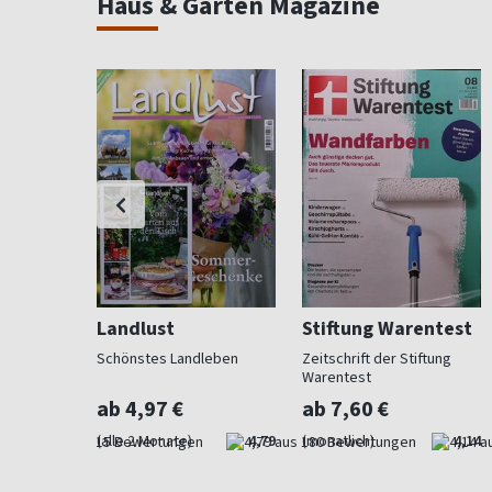
Haus & Garten Magazine
Landlust
Stiftung Warentest
 Beet und
Schönstes Landleben
Zeitschrift der Stiftung
Warentest
ab 4,97 €
ab 7,60 €
4,73
(alle 2 Monate)
4,79
(monatlich)
4,14