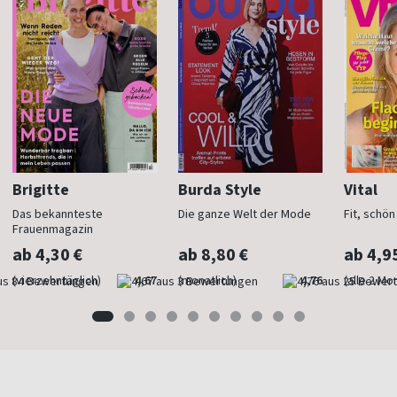
Brigitte
Burda Style
Vital
Das bekannteste
Die ganze Welt der Mode
Fit, schö
Frauenmagazin
ab 4,30 €
ab 8,80 €
ab 4,9
(vierzehntäglich)
4,67
(monatlich)
4,76
(alle 2 Mo