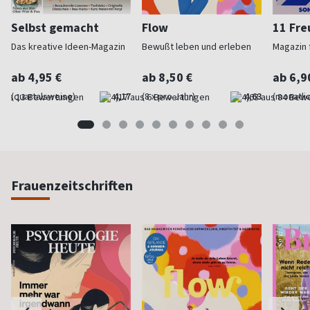
Selbst gemacht
Flow
11 Fr
Das kreative Ideen-Magazin
Bewußt leben und erleben
Magazin f
ab 4,95 €
ab 8,50 €
ab 6,9
(quartalsweise)
4,17
(8 x pro Jahr)
4,63
(monatlic
Frauenzeitschriften