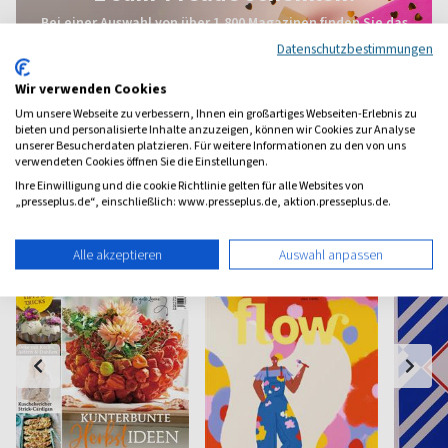
Bei einer Auswahl von über 1.800 Magazinen finden Sie das
richtige Geschenk für jeden.
Datenschutzbestimmungen
zum Geschenkabo-Finder
Wir verwenden Cookies
Um unsere Webseite zu verbessern, Ihnen ein großartiges Webseiten-Erlebnis zu
bieten und personalisierte Inhalte anzuzeigen, können wir Cookies zur Analyse
unserer Besucherdaten platzieren. Für weitere Informationen zu den von uns
verwendeten Cookies öffnen Sie die Einstellungen.
Weitere Hobby-Magazine
Ihre Einwilligung und die cookie Richtlinie gelten für alle Websites von
„presseplus.de“, einschließlich: www.presseplus.de, aktion.presseplus.de.
Alle akzeptieren
Auswahl anpassen