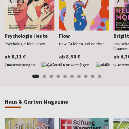
Psychologie Heute
Flow
Brigit
Psychologie fürs Leben
Bewußt leben und erleben
Das bek
Frauenm
ab 8,11 €
ab 8,50 €
ab 4,3
(monatlich)
4,40
(8 x pro Jahr)
4,63
(vierzehn
Haus & Garten Magazine