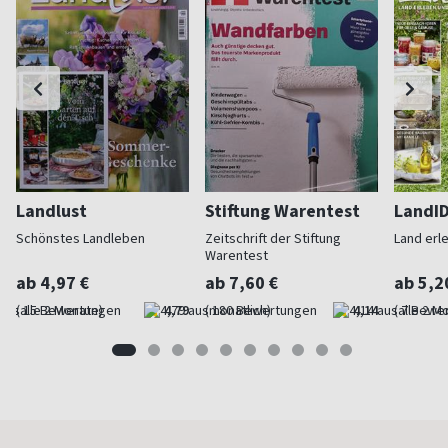
Landlust
Stiftung Warentest
LandI
Schönstes Landleben
Zeitschrift der Stiftung
Land erl
Warentest
ab 4,97 €
ab 7,60 €
ab 5,2
(alle 2 Monate)
4,79
(monatlich)
4,14
(alle 2 M