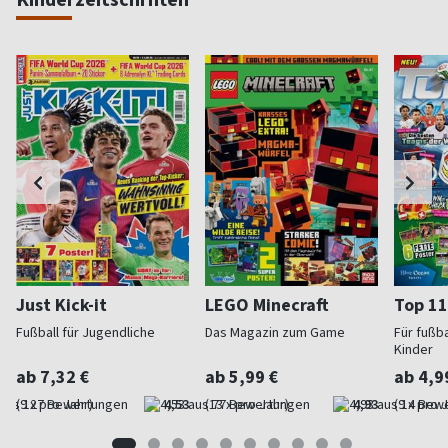
Just Kick-it
LEGO Minecraft
Top 11
Fußball für Jugendliche
Das Magazin zum Game
Für fußb
Kinder
ab 7,32 €
ab 5,99 €
ab 4,9
(9 x pro Jahr)
4,53
(13 x pro Jahr)
4,93
(9 x pro 