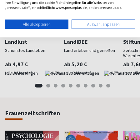
Ihre Einwilligung und die cookie Richtlinie gelten für alle Websites von
„presseplus.de“, einschließlich: www.presseplus.de, aktion.presseplus.de.
Alle akzeptieren
Auswahl anpassen
Landlust
LandIDEE
Stiftu
Schönstes Landleben
Land erleben und genießen
Zeitschri
Warente
ab 4,97 €
ab 5,20 €
ab 7,6
(alle 2 Monate)
4,79
(alle 2 Monate)
4,77
(monatlic
Frauenzeitschriften