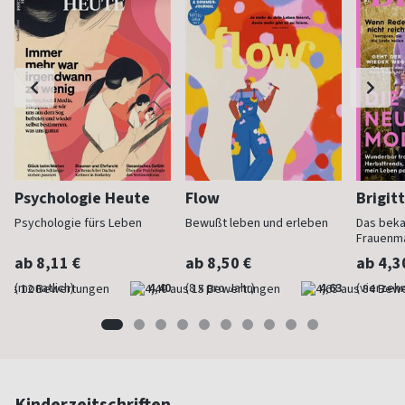
Psychologie Heute
Flow
Brigit
Psychologie fürs Leben
Bewußt leben und erleben
Das bek
Frauenm
ab 8,11 €
ab 8,50 €
ab 4,3
(monatlich)
4,40
(8 x pro Jahr)
4,63
(vierzehn
Kinderzeitschriften