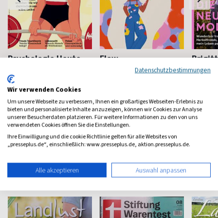
Psychologie Heute
Flow
Brigit
Datenschutzbestimmungen
Psychologie fürs Leben
Bewußt leben und erleben
Das bek
Frauenm
Wir verwenden Cookies
ab 8,11 €
ab 8,50 €
ab 4,3
Um unsere Webseite zu verbessern, Ihnen ein großartiges Webseiten-Erlebnis zu
(monatlich)
4,40
(8 x pro Jahr)
4,63
(vierzehn
bieten und personalisierte Inhalte anzuzeigen, können wir Cookies zur Analyse
unserer Besucherdaten platzieren. Für weitere Informationen zu den von uns
verwendeten Cookies öffnen Sie die Einstellungen.
Ihre Einwilligung und die cookie Richtlinie gelten für alle Websites von
„presseplus.de“, einschließlich: www.presseplus.de, aktion.presseplus.de.
Haus & Garten Magazine
Alle akzeptieren
Auswahl anpassen