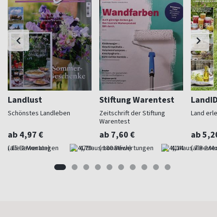
Landlust
Stiftung Warentest
LandI
Schönstes Landleben
Zeitschrift der Stiftung
Land erl
Warentest
ab 4,97 €
ab 7,60 €
ab 5,2
(alle 2 Monate)
4,79
(monatlich)
4,14
(alle 2 M