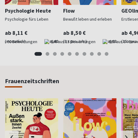
Psychologie Heute
Flow
GEOlin
Psychologie fürs Leben
Bewußt leben und erleben
Erstleser
ab 8,11 €
ab 8,50 €
ab 4,9
(monatlich)
4,40
(8 x pro Jahr)
4,63
(15 x pro
Frauenzeitschriften