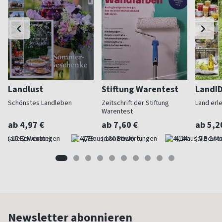
Landlust
Stiftung Warentest
LandI
Schönstes Landleben
Zeitschrift der Stiftung
Land erl
Warentest
ab 4,97 €
ab 7,60 €
ab 5,2
(alle 2 Monate)
4,79
(monatlich)
4,14
(alle 2 M
Newsletter abonnieren