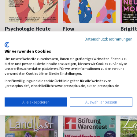
Psychologie Heute
Flow
Brigit
Psychologie fürs Leben
Bewußt leben und erleben
Das bek
Datenschutzbestimmungen
Frauenm
ab 8,11 €
ab 8,50 €
ab 4,3
Wir verwenden Cookies
(monatlich)
4,40
(8 x pro Jahr)
4,63
(vierzehn
Um unsere Webseite zu verbessern, Ihnen ein großartiges Webseiten-Erlebnis zu
bieten und personalisierte Inhalte anzuzeigen, können wir Cookies zur Analyse
unserer Besucherdaten platzieren. Für weitere Informationen zu den von uns
verwendeten Cookies öffnen Sie die Einstellungen.
Ihre Einwilligung und die cookie Richtlinie gelten für alle Websites von
„presseplus.de“, einschließlich: www.presseplus.de, aktion.presseplus.de.
Haus & Garten Magazine
Alle akzeptieren
Auswahl anpassen