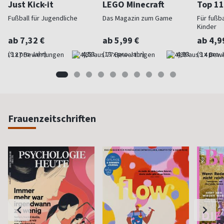
Just Kick-it
LEGO Minecraft
Top 11
Fußball für Jugendliche
Das Magazin zum Game
Für fußb
Kinder
ab 7,32 €
ab 5,99 €
ab 4,9
(9 x pro Jahr)
4,53
(13 x pro Jahr)
4,93
(9 x pro 
Frauenzeitschriften