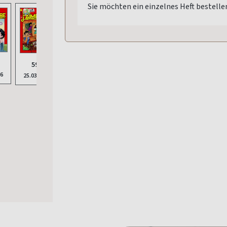
Sie möchten ein einzelnes Heft bestelle
590
589
5
591
588
26
20.02.2026
21.01.2026
24.11
25.03.2026
05.01.2026