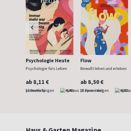
h
Psychologie Heute
Flow
Psychologie fürs Leben
Bewußt leben und erleben
ab 8,11 €
ab 8,50 €
4,83
(monatlich)
4,40
(8 x pro Jahr)
4,63
Haus & Garten Magazine