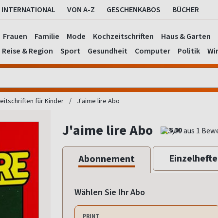
INTERNATIONAL
VON A-Z
GESCHENKABOS
BÜCHER
Frauen
Familie
Mode
Kochzeitschriften
Haus & Garten
Reise & Region
Sport
Gesundheit
Computer
Politik
Wir
itschriften für Kinder
J'aime lire Abo
J'aime lire Abo
5,00
Einzelhefte
Abonnement
Wählen Sie Ihr Abo
PRINT