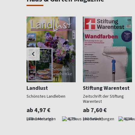
Landlust
Stiftung Warentest
 Beet und
Schönstes Landleben
Zeitschrift der Stiftung
Warentest
ab 4,97 €
ab 7,60 €
4,73
(alle 2 Monate)
4,79
(monatlich)
4,14