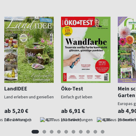
LandIDEE
Öko-Test
Mein s
Garten
Land erleben und genießen
Einfach gut leben
Europas 
Gartenma
ab 5,20 €
ab 6,91 €
ab 4,9
(alle 2 Monate)
4,77
(monatlich)
4,36
(monatlich