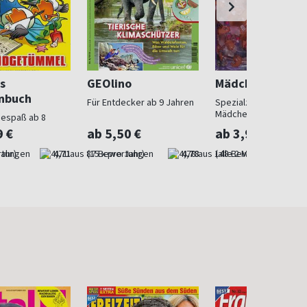
s
GEOlino
Mädchen
nbuch
Für Entdecker ab 9 Jahren
Spezialzeitschrift für
Mädchen
sespaß ab 8
9 €
ab 5,50 €
ab 3,99 €
Jahr)
4,71
(15 x pro Jahr)
4,78
(alle 2 Monate)