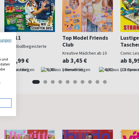
Top 11
Top Model Friends
Lustige
mungen
Club
Tasche
Für fußballbegeisterte
Kinder
Kreative Mädchen ab 10
Comic Le
ab 4,99 €
ab 3,45 €
ab 8,9
n und
erdaten
 die
(9 x pro Jahr)
5,00
(monatlich)
4,62
(13 x pro 
,