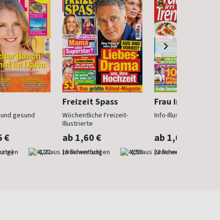
Freizeit Spass
Frau im Trend
n und gesund
Wöchentliche Freizeit-
Info-Illustrierte für Fr
Illustrierte
5 €
ab 1,60 €
ab 1,60 €
nate)
4,22
(wöchentlich)
4,59
(wöchentlich)