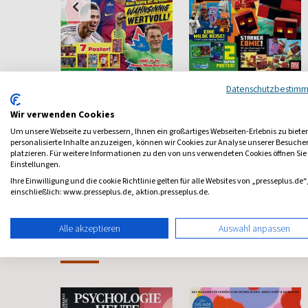
i
Just Kick-it
LEGO Minecraft
Datenschutzbestim
Fußball für Jugendliche
Das Magazin zum Game
Wir verwenden Cookies
ab 7,32 €
ab 5,99 €
Um unsere Webseite zu verbessern, Ihnen ein großartiges Webseiten-Erlebnis zu biete
personalisierte Inhalte anzuzeigen, können wir Cookies zur Analyse unserer Besuch
platzieren. Für weitere Informationen zu den von uns verwendeten Cookies öffnen Sie
4,73
(9 x pro Jahr)
4,53
(13 x pro Jahr)
4,93
Einstellungen.
Ihre Einwilligung und die cookie Richtlinie gelten für alle Websites von „presseplus.de“
einschließlich: www.presseplus.de, aktion.presseplus.de.
Alle akzeptieren
Auswahl anpassen
Frauenzeitschriften