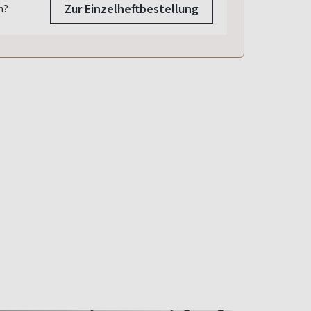
Zur Einzelheftbestellung
n?
584
87
585
586
12.09.2025
.2025
23.09.2025
16.10.2025