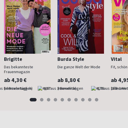
Brigitte
Burda Style
Vital
Das bekannteste
Die ganze Welt der Mode
Fit, schö
Frauenmagazin
ab 4,30 €
ab 8,80 €
ab 4,9
(vierzehntäglich)
4,67
(monatlich)
4,76
(alle 2 Mo