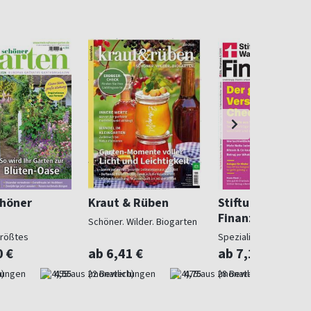
chöner
Kraut & Rüben
Stiftung Warent
Finanzen
Schöner. Wilder. Biogarten
größtes
Spezialist in Geldsach
gazin
0 €
ab 6,41 €
ab 7,10 €
)
4,55
(monatlich)
4,75
(monatlich)